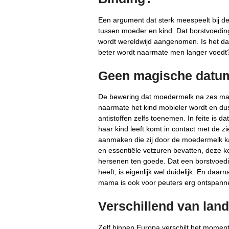
Een argument dat sterk meespeelt bij de
tussen moeder en kind. Dat borstvoedin
wordt wereldwijd aangenomen. Is het da
beter wordt naarmate men langer voedt
Geen magische datu
De bewering dat moedermelk na zes maa
naarmate het kind mobieler wordt en d
antistoffen zelfs toenemen. In feite is da
haar kind leeft komt in contact met de zie
aanmaken die zij door de moedermelk ka
en essentiële vetzuren bevatten, deze 
hersenen ten goede. Dat een borstvoed
heeft, is eigenlijk wel duidelijk. En daa
mama is ook voor peuters erg ontspann
Verschillend van land
Zelf binnen Europa verschilt het momen