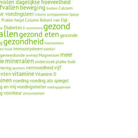
volen dagelijkse hoeveelheid
fvallen
beweging
Calcium
botten
se voedingsleer
Column correspondente Spanje
 Praten helpt
Column Robert van Dijk
gezond
Diabetes
ie
E-nummers
allen
gezond eten
gezonde
gezondheid
ng
hartziekten
Immuunsysteem
en
huid
kanker
meer
ngeneeskunde
Magnesium
leefstijl
mineralen
ie
onderzoek
platte buik
vijf
vermoeidheid
rtering
sporten
vitamine
enten
Vitamine D
minen
voeding
voeding als spiegel
g en mij
voedingsmeter
voedingspatroon
g voorkeur
zenuwstelsel