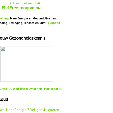
in2health.nl Webutation
s Fit4Free-programma:
aining:
Meer Energie en Gezond Afvallen.
eding, Beweging, Mindset en Rust.
Jij kunt dit
jouw Gezondheidskennis
ratis Quiz en Test jouw kennis! Hoe scoor jij?
loud
aam: Meer Energie
7. Veilig thuis sporten