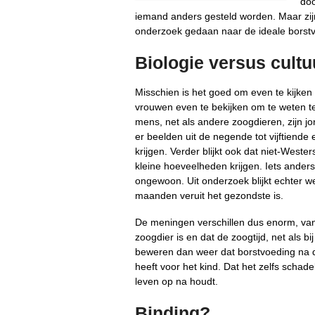
doo
iemand anders gesteld worden. Maar zijn h
onderzoek gedaan naar de ideale borst
Biologie versus cultu
Misschien is het goed om even te kijke
vrouwen even te bekijken om te weten te k
mens, net als andere zoogdieren, zijn jo
er beelden uit de negende tot vijftiend
krijgen. Verder blijkt ook dat niet-West
kleine hoeveelheden krijgen. Iets ander
ongewoon. Uit onderzoek blijkt echter w
maanden veruit het gezondste is.
De meningen verschillen dus enorm, va
zoogdier is en dat de zoogtijd, net als b
beweren dan weer dat borstvoeding na
heeft voor het kind. Dat het zelfs schad
leven op na houdt.
Binding?