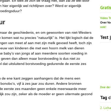
rgaan. En stelt ze zich de vraag niet, dan zal ze wel door
ier eigenlijk wel richtlijnen over? Werd er eigenlijk
Grati
voedingsduur?
Video Tr
ur
Over Vo
ook!
n naar de geschiedenis, en om gewoonten van niet-Westers
Test 
omen wat nu precies “natuurlijk” is. Het lijkt logisch dat de
ngen van meet af aan met zijn melk gevoed heeft, toch zijn
e eeuw van kinderen die met een hoorn melk van dieren
erse baby’s van jongs af aan meerdere soorten voeding in
s geven dan alleen maar borstvoeding is dus niet zo
el dat uitsluitend borstvoeding gedurende de eerste zes
n de ene kant zeggen aanhangers dat de mens een
ij bonobo’s, vijf à zes jaar zou duren. Andere bronnen
Doe de G
 de eerste zes maanden geen enkele meerwaarde meer
elijk zou zijn, zeker als de moeder er geen uitermate gezond
Tag c
2. Lich