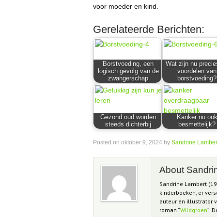
voor moeder en kind.
Gerelateerde Berichten:
Borstvoeding, een
Wat zijn nu precie
logisch gevolg van de
voordelen van
zwangerschap
borstvoeding?
Gezond oud worden
Kanker nu oo
steeds dichterbij
besmettelijk?
Posted on
oktober 9, 2024
by
Sandrine Lamber
About Sandri
Sandrine Lambert (197
kinderboeken, er vers
auteur en illustrator
roman “
Wildgroen
”. 