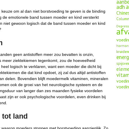
aanbe
a
adh
 keuze om al dan niet borstvoeding te geven is de binding
Chine
g de emotionele band tussen moeder en kind versterkt
Column
n niet gewoon logisch dat de band tussen moeder en kind
Depress
afv
?
voedi
m
hormon
kruide
nden geen antistoffen meer zou bevatten is onzin,
energ
us meer ziektekiemen tegenkomt, zou de hoeveelheid
spijsve
t heel logisch te verklaren, want een moeder die dicht bij
elem
ktekiemen die dat kind opdoet, zij zal dus altijd antistoffen
vita
n delen. Bovendien blijft moedermelk vitaminen, mineralen
voedin
komen ook de groei van het neurologische systeem en de
voedin
ingsduur van langer dan zes maanden fysieke voordelen
rnaast zijn er ook psychologische voordelen, even drinken bij
end.
 tot land
t waarop moeders stoppen met borstvoeding aanzienlijk. Zo