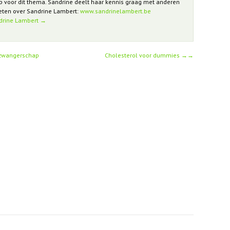
p voor dit thema. Sandrine deelt haar kennis graag met anderen
weten over Sandrine Lambert:
www.sandrinelambert.be
ndrine Lambert
→
 zwangerschap
Cholesterol voor dummies
→