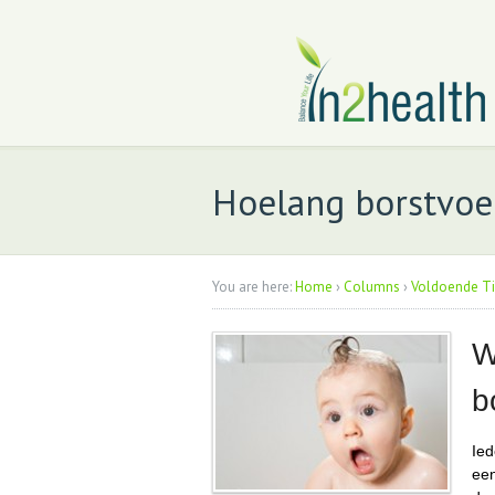
Hoelang borstvoe
You are here:
Home
›
Columns
›
Voldoende Ti
W
b
Ied
een