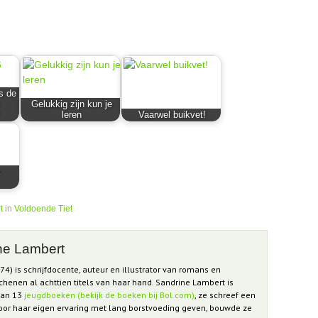
s de
Gelukkig zijn kun je
leren
Vaarwel buikvet!
k
t
in
Voldoende Tiet
ne Lambert
4) is schrijfdocente, auteur en illustrator van romans en
chenen al achttien titels van haar hand. Sandrine Lambert is
 van 13
jeugdboeken (bekijk de boeken bij Bol.com)
, ze schreef een
Door haar eigen ervaring met lang borstvoeding geven, bouwde ze