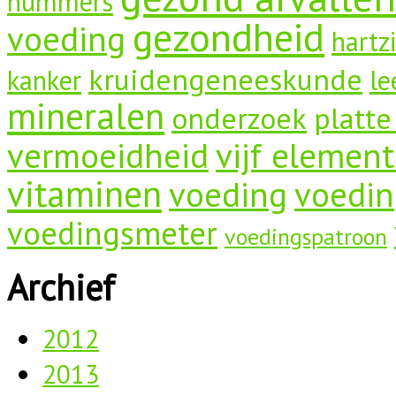
nummers
gezondheid
voeding
hartz
kruidengeneeskunde
kanker
le
mineralen
onderzoek
platte
vermoeidheid
vijf elemen
vitaminen
voeding
voedin
voedingsmeter
voedingspatroon
Archief
2012
2013