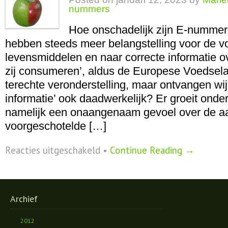
nummers
Hoe onschadelijk zijn E-numme
hebben steeds meer belangstelling voor de 
levensmiddelen en naar correcte informatie o
zij consumeren’, aldus de Europese Voedselaut
terechte veronderstelling, maar ontvangen wij
informatie’ ook daadwerkelijk? Er groeit onde
namelijk een onaangenaam gevoel over de a
voorgeschotelde […]
voor
Reacties uitgeschakeld
•
Continue Reading →
De
waarheid
over
E-
nummers
Archief
2012