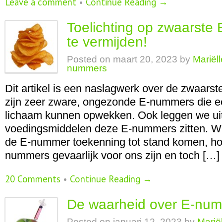
Leave a comment
•
Continue Reading →
Toelichting op zwaarst
te vermijden!
Posted on
maart 20, 2023
by
Mariël
nummers
Dit artikel is een naslagwerk over de zwaars
zijn zeer zware, ongezonde E-nummers die ee
lichaam kunnen opwekken. Ook leggen we uit
voedingsmiddelen deze E-nummers zitten. Wi
de E-nummer toekenning tot stand komen, ho
nummers gevaarlijk voor ons zijn en toch […]
20 Comments
•
Continue Reading →
De waarheid over E-nu
Posted on
januari 12, 2023
by
Marië