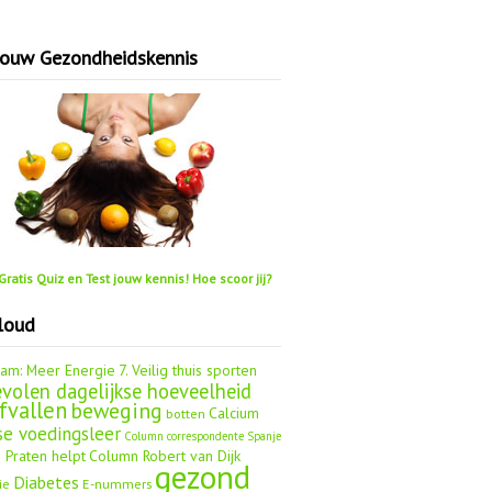
jouw Gezondheidskennis
ratis Quiz en Test jouw kennis! Hoe scoor jij?
loud
aam: Meer Energie
7. Veilig thuis sporten
volen dagelijkse hoeveelheid
fvallen
beweging
Calcium
botten
se voedingsleer
Column correspondente Spanje
 Praten helpt
Column Robert van Dijk
gezond
Diabetes
ie
E-nummers