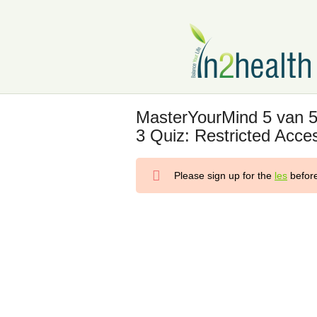
MasterYourMind 5 van 5
3 Quiz: Restricted Acce
Please sign up for the
les
before
MasterYourMind 4 van 5: Doelen, gedachten 