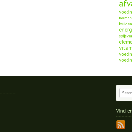
afv
voedi
hormon
kruide
energ
spijsve
elem
vita
voedin
voedin
Vind e