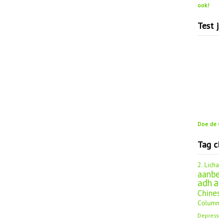
ook!
Test 
Doe de G
Tag c
2. Lich
aanbe
a
adh
Chine
Column
Depress