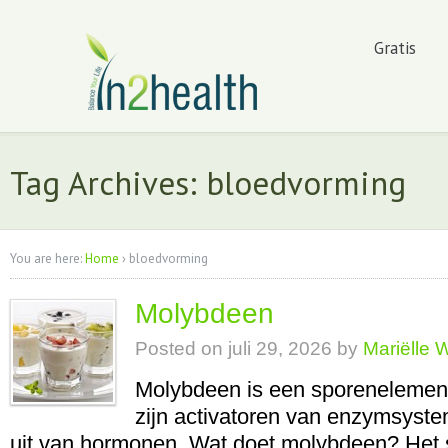
Gratis
Tag Archives: bloedvorming
You are here:
Home
›
bloedvorming
Molybdeen
Posted on
juli 29, 2026
by
Mariëlle 
Molybdeen is een sporenelemen
zijn activatoren van enzymsyst
uit van hormonen. Wat doet molybdeen? Het sp