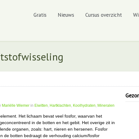
Gratis
Nieuws
Cursus overzicht
Wi
itstofwisseling
Gezond
y
Mariëlle Wiemer
in
Eiwitten
,
Hartklachten
,
Koolhydraten
,
Mineralen
element. Het lichaam bevat veel fosfor, waarvan het
geconcentreerd in de botten en het gebit. Het overige zit in
llende organen, zoals: hart, nieren en hersenen. Fosfor
n de botten bedraagt de verhouding calcium/fosfor