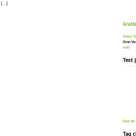
 […]
Grati
Video Tr
Over Vo
ook!
Test 
Doe de G
Tag c