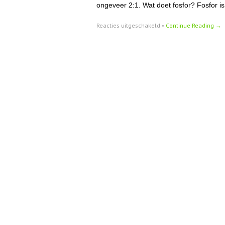
ongeveer 2:1. Wat doet fosfor? Fosfor is
voor
Reacties uitgeschakeld
•
Continue Reading →
Fosfor