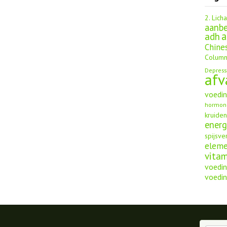
2. Lich
aanbe
a
adh
Chine
Column
Depress
afv
voedi
hormon
kruide
energ
spijsve
elem
vita
voedin
voedin