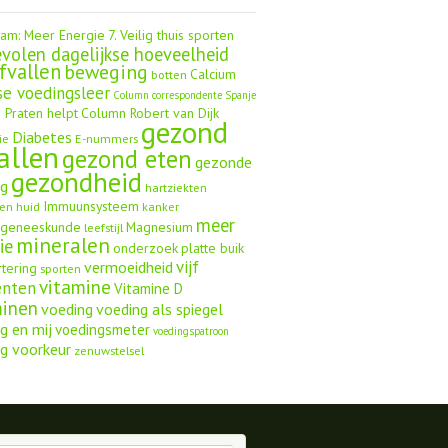
aam: Meer Energie
7. Veilig thuis sporten
volen dagelijkse hoeveelheid
fvallen
beweging
Calcium
botten
se voedingsleer
Column correspondente Spanje
 Praten helpt
Column Robert van Dijk
gezond
Diabetes
ie
E-nummers
allen
gezond eten
gezonde
gezondheid
ng
hartziekten
Immuunsysteem
en
huid
kanker
meer
ngeneeskunde
Magnesium
leefstijl
mineralen
ie
onderzoek
platte buik
vijf
vermoeidheid
rtering
sporten
vitamine
enten
Vitamine D
minen
voeding
voeding als spiegel
g en mij
voedingsmeter
voedingspatroon
g voorkeur
zenuwstelsel