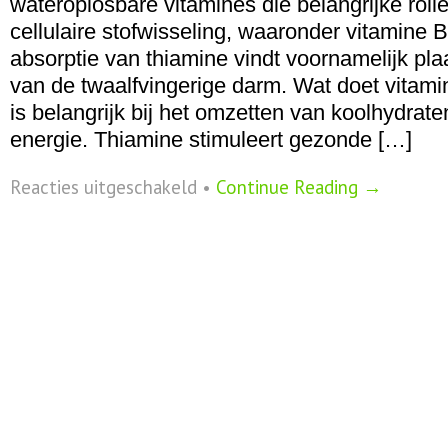
wateroplosbare vitamines die belangrijke roll
cellulaire stofwisseling, waaronder vitamine 
absorptie van thiamine vindt voornamelijk plaat
van de twaalfvingerige darm. Wat doet vitam
is belangrijk bij het omzetten van koolhydrate
energie. Thiamine stimuleert gezonde […]
voor
Reacties uitgeschakeld
•
Continue Reading →
Vitamine
B1
–
thiamine