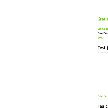
Grati
Video Tr
Over Vo
ook!
Test 
Doe de G
Tag c