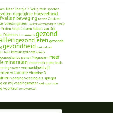
aam: Meer Energie
7. Veilig thuis sporten
volen dagelijkse hoeveelheid
fvallen
beweging
Calcium
botten
se voedingsleer
Column correspondente Spanje
 Praten helpt
Column Robert van Dijk
gezond
Diabetes
ie
E-nummers
allen
gezond eten
gezonde
gezondheid
ng
hartziekten
Immuunsysteem
en
huid
kanker
meer
ngeneeskunde
Magnesium
leefstijl
mineralen
ie
onderzoek
platte buik
vijf
vermoeidheid
rtering
sporten
vitamine
enten
Vitamine D
minen
voeding
voeding als spiegel
g en mij
voedingsmeter
voedingspatroon
g voorkeur
zenuwstelsel