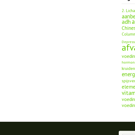
2. Lich
aanbe
a
adh
Chine
Column
Depress
afv
voedi
hormon
kruide
energ
spijsve
elem
vita
voedin
voedin