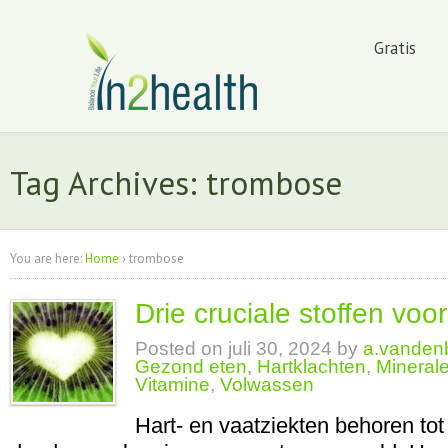
Gratis
Tag Archives: trombose
You are here:
Home
›
trombose
Drie cruciale stoffen voo
Posted on
juli 30, 2024
by
a.vande
Gezond eten
,
Hartklachten
,
Mineral
Vitamine
,
Volwassen
Hart- en vaatziekten behoren tot