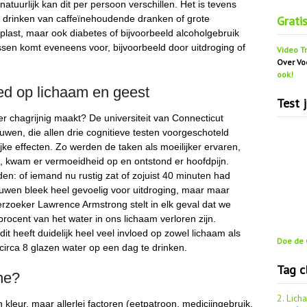
natuurlijk kan dit per persoon verschillen. Het is tevens
Grati
et drinken van caffeïnehoudende dranken of grote
last, maar ook diabetes of bijvoorbeeld alcoholgebruik
ssen komt eveneens voor, bijvoorbeeld door uitdroging of
Video Tr
Over Vo
ook!
oed op lichaam en geest
Test 
er chagrijnig maakt? De universiteit van Connecticut
uwen, die allen drie cognitieve testen voorgeschoteld
ijke effecten. Zo werden de taken als moeilijker ervaren,
 kwam er vermoeidheid op en ontstond er hoofdpijn.
den: of iemand nu rustig zat of zojuist 40 minuten had
wen bleek heel gevoelig voor uitdroging, maar maar
erzoeker Lawrence Armstrong stelt in elk geval dat we
 procent van het water in ons lichaam verloren zijn.
 dit heeft duidelijk heel veel invloed op zowel lichaam als
Doe de G
irca 8 glazen water op een dag te drinken.
Tag c
ne?
2. Lich
n kleur, maar allerlei factoren (eetpatroon, medicijngebruik,