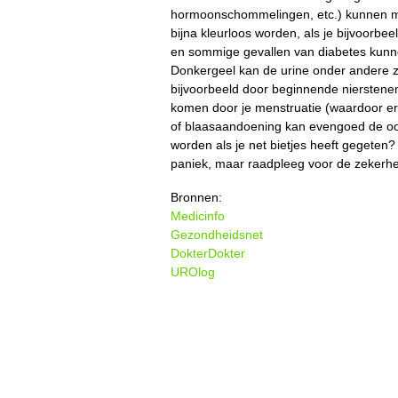
hormoonschommelingen, etc.) kunnen mak
bijna kleurloos worden, als je bijvoorbee
en sommige gevallen van diabetes kunnen
Donkergeel kan de urine onder andere zij
bijvoorbeeld door beginnende nierstenen
komen door je menstruatie (waardoor er 
of blaasaandoening kan evengoed de oorz
worden als je net bietjes heeft gegeten? B
paniek, maar raadpleeg voor de zekerheid
Bronnen:
Medicinfo
Gezondheidsnet
DokterDokter
UROlog