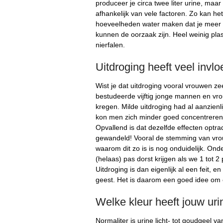
produceer je circa twee liter urine, maar 
afhankelijk van vele factoren. Zo kan h
hoeveelheden water maken dat je meer p
kunnen de oorzaak zijn. Heel weinig pla
nierfalen.
Uitdroging heeft veel invl
Wist je dat uitdroging vooral vrouwen ze
bestudeerde vijftig jonge mannen en vro
kregen. Milde uitdroging had al aanzienl
kon men zich minder goed concentreren,
Opvallend is dat dezelfde effecten optra
gewandeld! Vooral de stemming van vrou
waarom dit zo is is nog onduidelijk. Ond
(helaas) pas dorst krijgen als we 1 tot 2
Uitdroging is dan eigenlijk al een feit, en
geest. Het is daarom een goed idee om c
Welke kleur heeft jouw uri
Normaliter is urine licht- tot goudgeel va