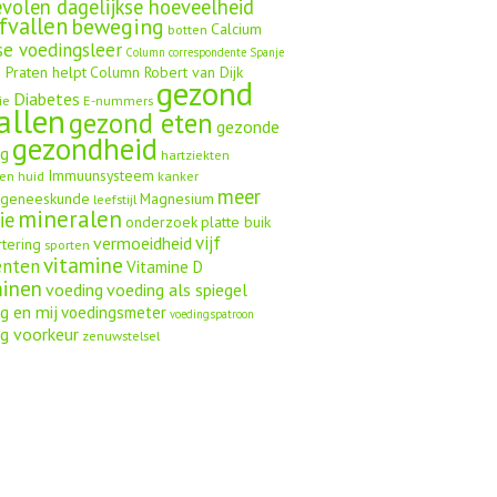
volen dagelijkse hoeveelheid
fvallen
beweging
Calcium
botten
se voedingsleer
Column correspondente Spanje
 Praten helpt
Column Robert van Dijk
gezond
Diabetes
ie
E-nummers
allen
gezond eten
gezonde
gezondheid
ng
hartziekten
Immuunsysteem
en
huid
kanker
meer
ngeneeskunde
Magnesium
leefstijl
mineralen
ie
onderzoek
platte buik
vijf
vermoeidheid
rtering
sporten
vitamine
enten
Vitamine D
minen
voeding
voeding als spiegel
g en mij
voedingsmeter
voedingspatroon
g voorkeur
zenuwstelsel