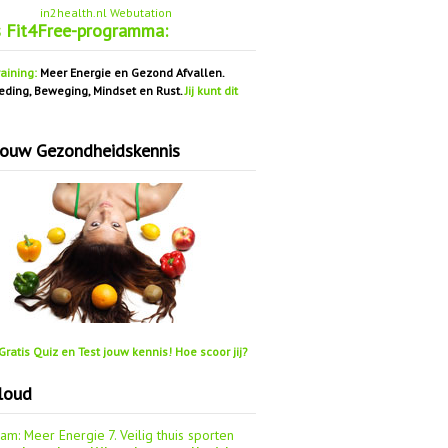
in2health.nl Webutation
s Fit4Free-programma:
aining:
Meer Energie en Gezond Afvallen.
eding, Beweging, Mindset en Rust.
Jij kunt dit
jouw Gezondheidskennis
ratis Quiz en Test jouw kennis! Hoe scoor jij?
loud
aam: Meer Energie
7. Veilig thuis sporten