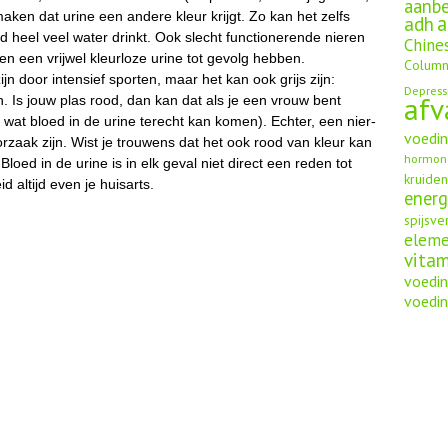
aanbe
en dat urine een andere kleur krijgt. Zo kan het zelfs
a
adh
ld heel veel water drinkt. Ook slecht functionerende nieren
Chine
 een vrijwel kleurloze urine tot gevolg hebben.
Column
n door intensief sporten, maar het kan ook grijs zijn:
Depress
afv
. Is jouw plas rood, dan kan dat als je een vrouw bent
wat bloed in de urine terecht kan komen). Echter, een nier-
voedi
aak zijn. Wist je trouwens dat het ook rood van kleur kan
hormon
loed in de urine is in elk geval niet direct een reden tot
kruide
 altijd even je huisarts.
energ
spijsve
elem
vita
voedin
voedin