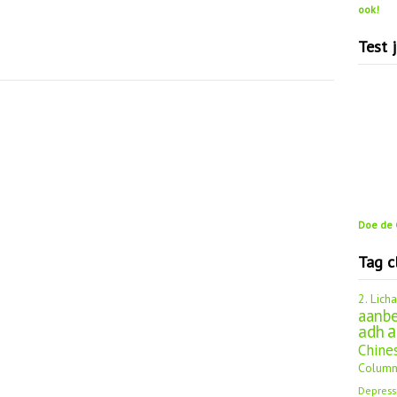
ook!
Test 
Doe de G
Tag c
2. Lich
aanbe
a
adh
Chine
Column
Depress