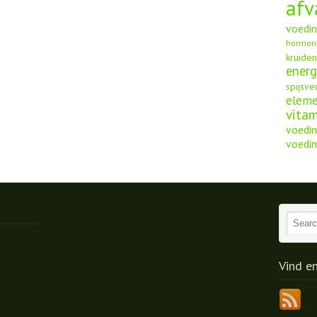
afv
voedi
hormon
kruide
energ
spijsve
elem
vita
voedin
voedin
Vind e