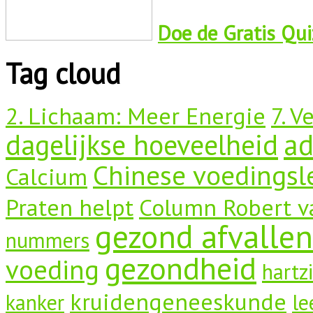
Doe de Gratis Quiz
Tag cloud
2. Lichaam: Meer Energie
7. V
dagelijkse hoeveelheid
a
Chinese voedingsl
Calcium
Praten helpt
Column Robert v
gezond afvallen
nummers
gezondheid
voeding
hartz
kruidengeneeskunde
kanker
le