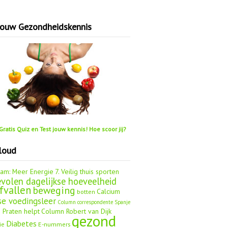
jouw Gezondheidskennis
ratis Quiz en Test jouw kennis! Hoe scoor jij?
loud
aam: Meer Energie
7. Veilig thuis sporten
volen dagelijkse hoeveelheid
fvallen
beweging
Calcium
botten
se voedingsleer
Column correspondente Spanje
 Praten helpt
Column Robert van Dijk
gezond
Diabetes
ie
E-nummers