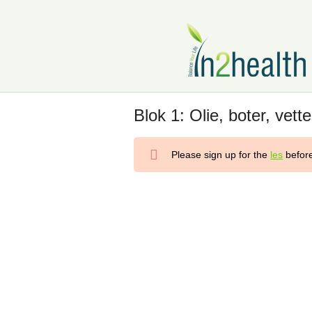
Blok 1: Olie, boter, vet
Please sign up for the
les
before
Blok 1: Fruit en vruchtendrank, pas op!