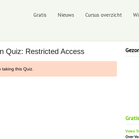
Gratis
Nieuws
Cursus overzicht
Wi
Gezond
ten Quiz: Restricted Access
 taking this Quiz.
Blok 1: Last van vervelende klachten? Dit wil je weten!
Grati
Video Tr
Over Vo