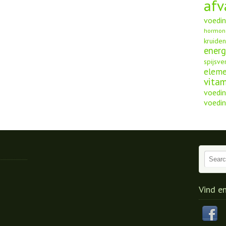
afv
voedi
hormon
kruide
energ
spijsve
elem
vita
voedin
voedin
Vind e