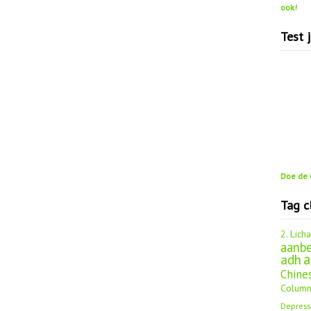
ook!
Test 
Doe de G
Tag c
2. Lich
aanbe
a
adh
Chine
Column
Depress