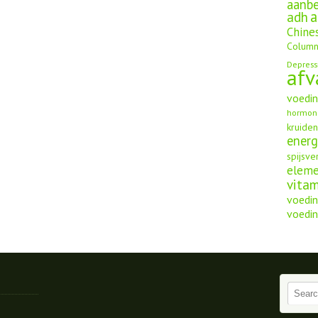
aanbe
a
adh
Chine
Column
Depress
afv
voedi
hormon
kruide
energ
spijsve
elem
vita
voedin
voedin