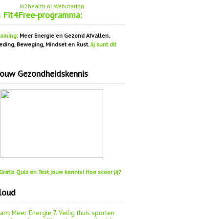
in2health.nl Webutation
s Fit4Free-programma:
aining:
Meer Energie en Gezond Afvallen.
eding, Beweging, Mindset en Rust.
Jij kunt dit
jouw Gezondheidskennis
ratis Quiz en Test jouw kennis! Hoe scoor jij?
loud
aam: Meer Energie
7. Veilig thuis sporten