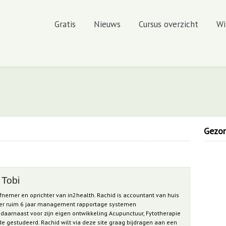
Gratis
Nieuws
Cursus overzicht
Wi
Gezond
 Tobi
iefnemer en oprichter van in2health. Rachid is accountant van huis
ancer ruim 6 jaar management rapportage systemen
aarnaast voor zijn eigen ontwikkeling Acupunctuur, Fytotherapie
 gestudeerd. Rachid wilt via deze site graag bijdragen aan een