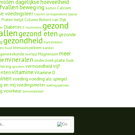
volen dagelijkse hoeveelheid
fvallen
beweging
Calcium
botten
se voedingsleer
Column correspondente Spanje
 Praten helpt
Column Robert van Dijk
gezond
Diabetes
ie
E-nummers
allen
gezond eten
gezonde
gezondheid
ng
hartziekten
Immuunsysteem
en
huid
kanker
meer
ngeneeskunde
Magnesium
leefstijl
mineralen
ie
onderzoek
platte buik
vijf
vermoeidheid
rtering
sporten
vitamine
enten
Vitamine D
minen
voeding
voeding als spiegel
g en mij
voedingsmeter
voedingspatroon
g voorkeur
zenuwstelsel