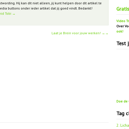
rding. Hij kan dit niet alleen, jij kunt helpen door dit artikel te
Grati
edia buttons onder ieder artikel dat jij goed vindt. Bedankt!
hid Tobi
→
Video Tr
Over Vo
ook!
Laat je Brein voor jouw werken!
→
Test 
Doe de G
Tag c
2. Lich