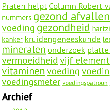
Praten helpt
Column Robert v
gezond afvallen
nummers
gezondheid
voeding
hartz
kruidengeneeskunde
kanker
le
mineralen
onderzoek
platte
vermoeidheid
vijf elemen
vitaminen
voeding
voedin
voedingsmeter
voedingspatroon
Archief