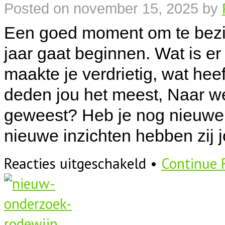
Posted on
november 15, 2025
by
Een goed moment om te bezin
jaar gaat beginnen. Wat is e
maakte je verdrietig, wat hee
deden jou het meest, Naar w
geweest? Heb je nog nieuwe 
nieuwe inzichten hebben zij 
voor
Reacties uitgeschakeld
•
Continue 
Een
nieuw
jaar
is
begonnen