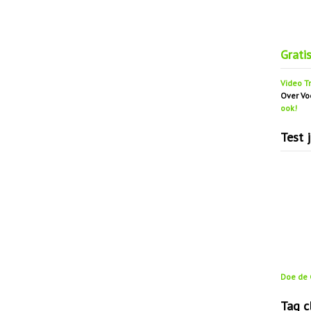
Grati
Video Tr
Over Vo
ook!
Test 
Doe de G
Tag c