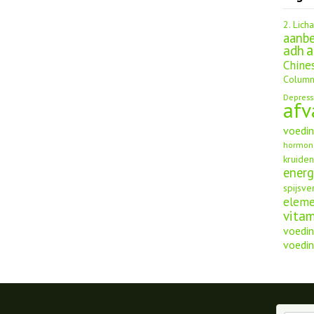
2. Lich
aanbe
a
adh
Chine
Column
Depress
afv
voedi
hormon
kruide
energ
spijsve
elem
vita
voedin
voedin