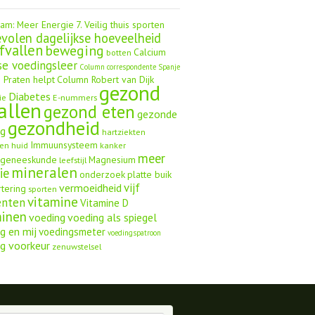
aam: Meer Energie
7. Veilig thuis sporten
volen dagelijkse hoeveelheid
fvallen
beweging
Calcium
botten
se voedingsleer
Column correspondente Spanje
 Praten helpt
Column Robert van Dijk
gezond
Diabetes
ie
E-nummers
allen
gezond eten
gezonde
gezondheid
ng
hartziekten
Immuunsysteem
en
huid
kanker
meer
ngeneeskunde
Magnesium
leefstijl
mineralen
ie
onderzoek
platte buik
vijf
vermoeidheid
rtering
sporten
vitamine
enten
Vitamine D
minen
voeding
voeding als spiegel
g en mij
voedingsmeter
voedingspatroon
g voorkeur
zenuwstelsel