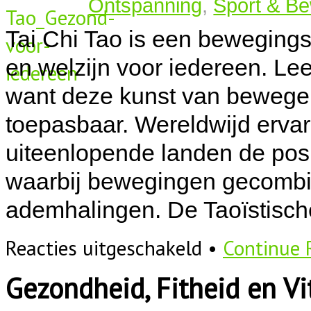
Ontspanning
,
Sport & B
Tai Chi Tao is een bewegings
en welzijn voor iedereen. Leef
want deze kunst van bewegen 
toepasbaar. Wereldwijd erva
uiteenlopende landen de posit
waarbij bewegingen gecombi
ademhalingen. De Taoïstisch
voor
Reacties uitgeschakeld
•
Continue 
Tai
Chi
Gezondheid, Fitheid en Vit
Tao:
gezond
voor