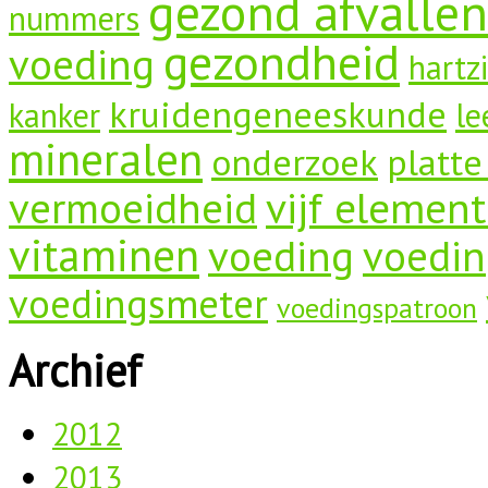
gezond afvallen
nummers
gezondheid
voeding
hartz
kruidengeneeskunde
kanker
le
mineralen
onderzoek
platte
vermoeidheid
vijf elemen
vitaminen
voeding
voedin
voedingsmeter
voedingspatroon
Archief
2012
2013