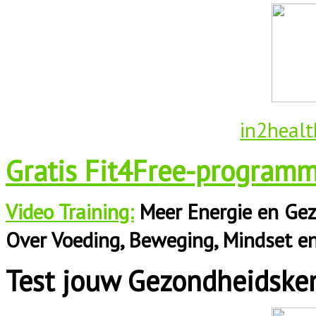
iedereen
in2healt
Gratis Fit4Free-programm
Video Training:
Meer Energie en Gez
Over Voeding, Beweging, Mindset e
Test jouw Gezondheidske