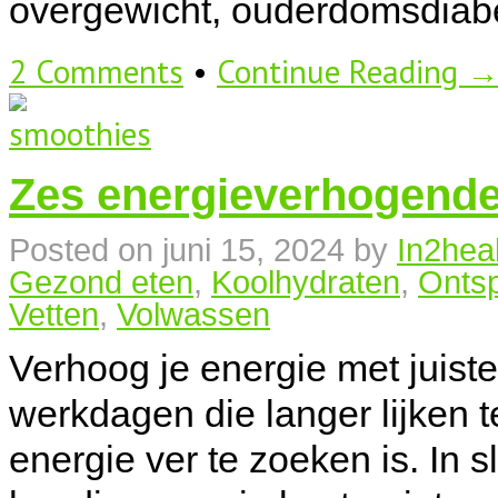
overgewicht, ouderdomsdiab
2 Comments
•
Continue Reading 
Zes energieverhogend
Posted on
juni 15, 2024
by
In2hea
Gezond eten
,
Koolhydraten
,
Onts
Vetten
,
Volwassen
Verhoog je energie met juist
werkdagen die langer lijken t
energie ver te zoeken is. In s