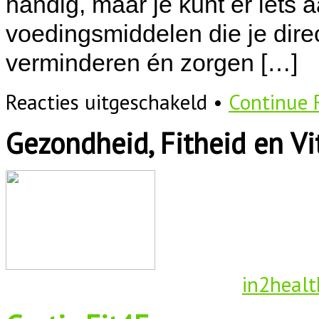
handig, maar je kunt er iets 
voedingsmiddelen die je dire
verminderen én zorgen […]
voor
Reacties uitgeschakeld
•
Continue 
Zes
energieverhogende
Gezondheid, Fitheid en Vit
voedingsmiddelen
in2healt