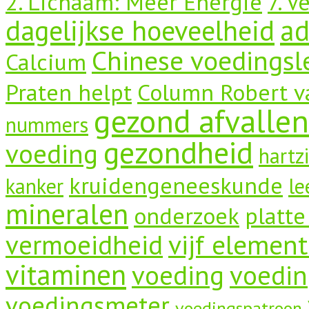
2. Lichaam: Meer Energie
7. V
dagelijkse hoeveelheid
a
Chinese voedingsl
Calcium
Praten helpt
Column Robert v
gezond afvallen
nummers
gezondheid
voeding
hartz
kruidengeneeskunde
kanker
le
mineralen
onderzoek
platte
vermoeidheid
vijf elemen
vitaminen
voeding
voedin
voedingsmeter
voedingspatroon