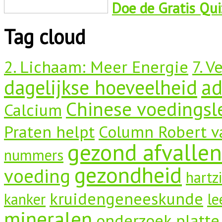
Doe de Gratis Quiz
Tag cloud
2. Lichaam: Meer Energie
7. V
dagelijkse hoeveelheid
a
Chinese voedingsl
Calcium
Praten helpt
Column Robert v
gezond afvallen
nummers
gezondheid
voeding
hartz
kruidengeneeskunde
kanker
le
mineralen
onderzoek
platte