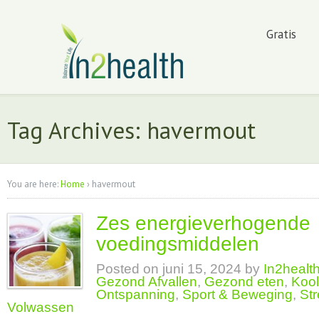
Gratis
Tag Archives: havermout
You are here:
Home
›
havermout
Zes energieverhogende
voedingsmiddelen
Posted on
juni 15, 2024
by
In2healt
Gezond Afvallen
,
Gezond eten
,
Kool
Ontspanning
,
Sport & Beweging
,
St
Volwassen