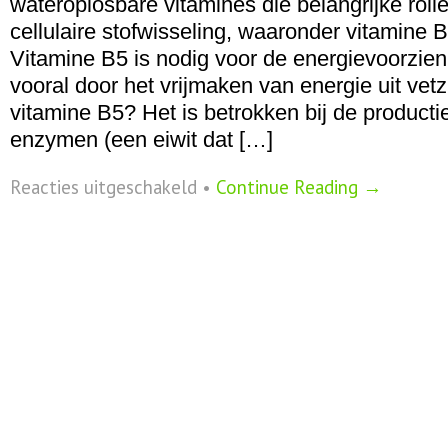
wateroplosbare vitamines die belangrijke roll
cellulaire stofwisseling, waaronder vitamine 
Vitamine B5 is nodig voor de energievoorzien
vooral door het vrijmaken van energie uit vet
vitamine B5? Het is betrokken bij de producti
enzymen (een eiwit dat […]
voor
Reacties uitgeschakeld
•
Continue Reading →
Vitamine
B5
–
panthoteenzuur