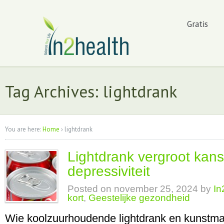
Gratis
Tag Archives: lightdrank
You are here:
Home
›
lightdrank
Lightdrank vergroot kan
depressiviteit
Posted on
november 25, 2024
by
In
kort
,
Geestelijke gezondheid
Wie koolzuurhoudende lightdrank en kunstma