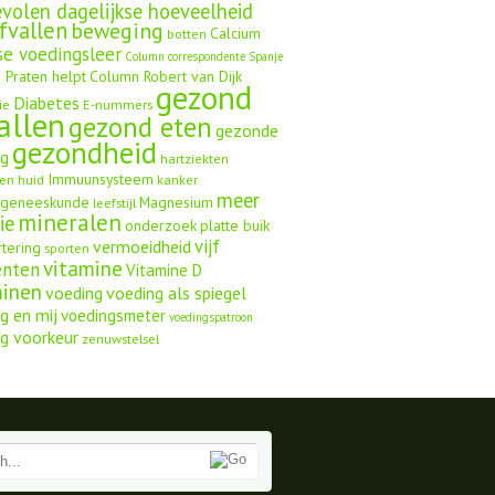
volen dagelijkse hoeveelheid
fvallen
beweging
Calcium
botten
se voedingsleer
Column correspondente Spanje
 Praten helpt
Column Robert van Dijk
gezond
Diabetes
ie
E-nummers
allen
gezond eten
gezonde
gezondheid
ng
hartziekten
Immuunsysteem
en
huid
kanker
meer
ngeneeskunde
Magnesium
leefstijl
mineralen
ie
onderzoek
platte buik
vijf
vermoeidheid
rtering
sporten
vitamine
enten
Vitamine D
minen
voeding
voeding als spiegel
g en mij
voedingsmeter
voedingspatroon
g voorkeur
zenuwstelsel