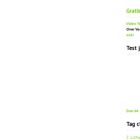
Grati
Video Tr
Over Vo
ook!
Test 
Doe de G
Tag c
2. Lich