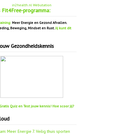
in2health.nl Webutation
s Fit4Free-programma:
aining:
Meer Energie en Gezond Afvallen.
eding, Beweging, Mindset en Rust.
Jij kunt dit
jouw Gezondheidskennis
ratis Quiz en Test jouw kennis! Hoe scoor jij?
loud
aam: Meer Energie
7. Veilig thuis sporten