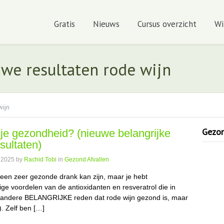
Gratis
Nieuws
Cursus overzicht
Wi
uwe resultaten rode wijn
wijn
Gezond
je gezondheid? (nieuwe belangrijke
sultaten)
 2025
by
Rachid Tobi
in
Gezond Afvallen
n een zeer gezonde drank kan zijn, maar je hebt
ige voordelen van de antioxidanten en resveratrol die in
en andere BELANGRIJKE reden dat rode wijn gezond is, maar
. Zelf ben […]