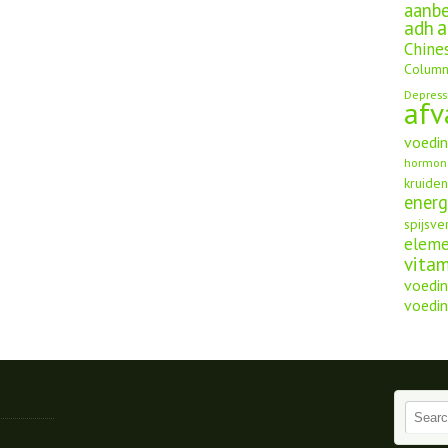
aanbe
a
adh
Chine
Column
Depress
afv
voedi
hormon
kruide
energ
spijsve
elem
vita
voedin
voedin