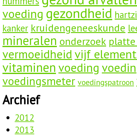
nummers
gezondheid
voeding
hartz
kruidengeneeskunde
kanker
le
mineralen
onderzoek
platte
vermoeidheid
vijf elemen
vitaminen
voeding
voedin
voedingsmeter
voedingspatroon
Archief
2012
2013