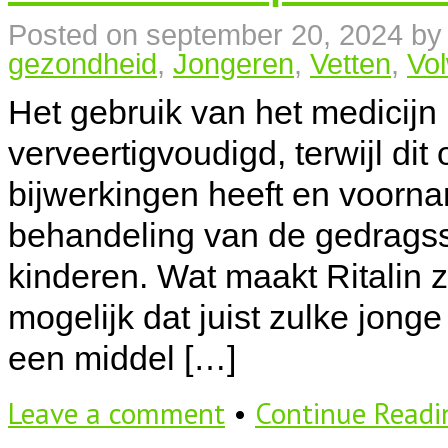
Posted on
september 20, 2024
by
gezondheid
,
Jongeren
,
Vetten
,
Vo
Het gebruik van het medicijn Rit
verveertigvoudigd, terwijl di
bijwerkingen heeft en voorna
behandeling van de gedragss
kinderen. Wat maakt Ritalin 
mogelijk dat juist zulke jon
een middel […]
Leave a comment
•
Continue Read