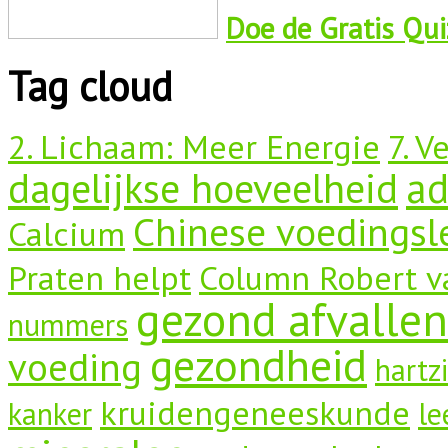
Doe de Gratis Quiz
Tag cloud
2. Lichaam: Meer Energie
7. V
dagelijkse hoeveelheid
a
Chinese voedingsl
Calcium
Praten helpt
Column Robert v
gezond afvallen
nummers
gezondheid
voeding
hartz
kruidengeneeskunde
kanker
le