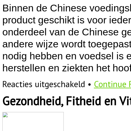
Binnen de Chinese voedingsle
product geschikt is voor iede
onderdeel van de Chinese ge
andere wijze wordt toegepas
nodig hebben en voedsel is 
herstellen en ziekten het hoo
voor
Reacties uitgeschakeld
•
Continue 
De
Chinese
Gezondheid, Fitheid en Vit
voedingsleer