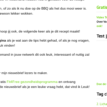
Grati
n, of zo als ik nu doe op de BBQ als het dus mooi weer is.
 gewoon lekker wokken.
Video Tr
Over Vo
ook!
hoop jij ook, de volgende keer als je dit recept maakt!
Test 
gina
als je wat aan de tips hebt gehad, of als je nog vragen,
euk vinden!
emand in jouw netwerk dit ook leuk, interessant of nuttig zal
r mijn nieuwsbrief lezers te maken.
ratis
Fit4Free gezondheidsprogramma
en ontvang
Doe de G
de nieuwsbrief als je een leuke vraag hebt, dat vind ik Leuk!
Tag c
2. Lich