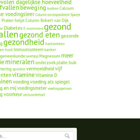
volen dagelijkse hoeveelheid
fvallen
beweging
Calcium
botten
se voedingsleer
Column correspondente Spanje
 Praten helpt
Column Robert van Dijk
gezond
Diabetes
ie
E-nummers
allen
gezond eten
gezonde
gezondheid
ng
hartziekten
Immuunsysteem
en
huid
kanker
meer
ngeneeskunde
Magnesium
leefstijl
mineralen
ie
onderzoek
platte buik
vijf
vermoeidheid
rtering
sporten
vitamine
enten
Vitamine D
minen
voeding
voeding als spiegel
g en mij
voedingsmeter
voedingspatroon
g voorkeur
zenuwstelsel