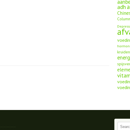
aanbe
a
adh
Chine
Column
Depress
afv
voedi
hormon
kruide
energ
spijsve
elem
vita
voedin
voedin