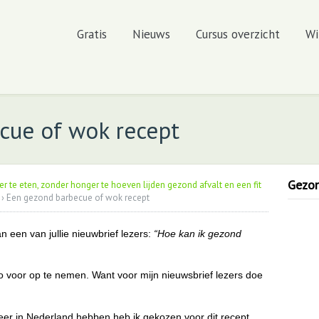
Gratis
Nieuws
Cursus overzicht
Wi
cue of wok recept
Gezond
er te eten, zonder honger te hoeven lijden gezond afvalt en een fit
›
Een gezond barbecue of wok recept
n een van jullie nieuwbrief lezers:
“Hoe kan ik gezond
o voor op te nemen. Want voor mijn nieuwsbrief lezers doe
er in Nederland hebben heb ik gekozen voor dit recept.