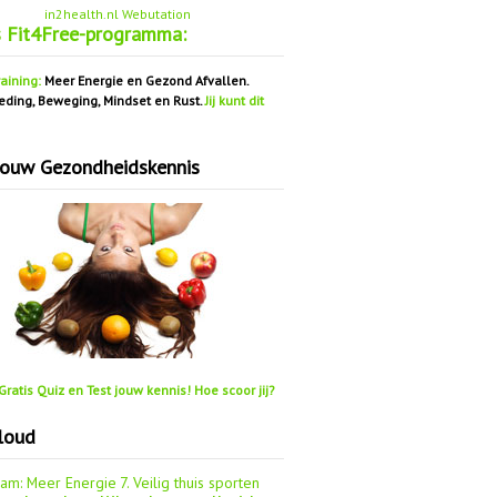
in2health.nl Webutation
s Fit4Free-programma:
aining:
Meer Energie en Gezond Afvallen.
eding, Beweging, Mindset en Rust.
Jij kunt dit
jouw Gezondheidskennis
ratis Quiz en Test jouw kennis! Hoe scoor jij?
loud
aam: Meer Energie
7. Veilig thuis sporten