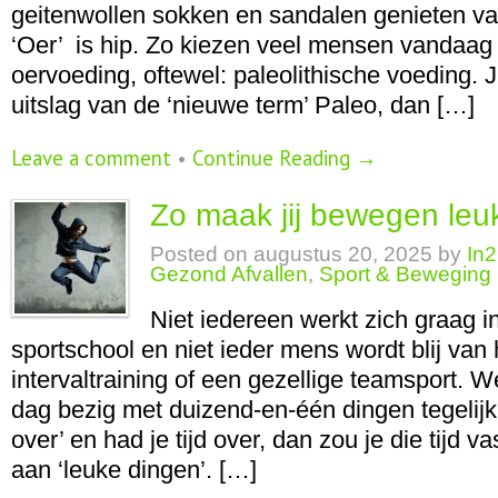
geitenwollen sokken en sandalen genieten v
‘Oer’ is hip. Zo kiezen veel mensen vandaag
oervoeding, oftewel: paleolithische voeding. Ju
uitslag van de ‘nieuwe term’ Paleo, dan […]
Leave a comment
•
Continue Reading →
Zo maak jij bewegen leu
Posted on
augustus 20, 2025
by
In2
Gezond Afvallen
,
Sport & Beweging
Niet iedereen werkt zich graag i
sportschool en niet ieder mens wordt blij van
intervaltraining of een gezellige teamsport. 
dag bezig met duizend-en-één dingen tegelijk. 
over’ en had je tijd over, dan zou je die tijd v
aan ‘leuke dingen’. […]