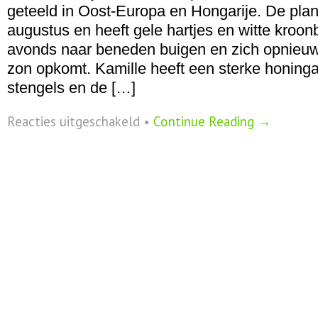
geteeld in Oost-Europa en Hongarije. De plant
augustus en heeft gele hartjes en witte kroonb
avonds naar beneden buigen en zich opnieuw
zon opkomt. Kamille heeft een sterke honing
stengels en de […]
voor
Reacties uitgeschakeld
•
Continue Reading →
Kruidengeneeskunde
in
de
praktijk:
Kamille