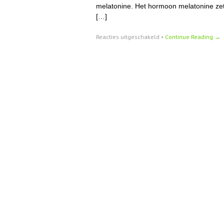
melatonine. Het hormoon melatonine zet
[…]
voor
Reacties uitgeschakeld
•
Continue Reading →
Slechte
nachtrust
door
lezen
via
laptop,
computer
en
iPad