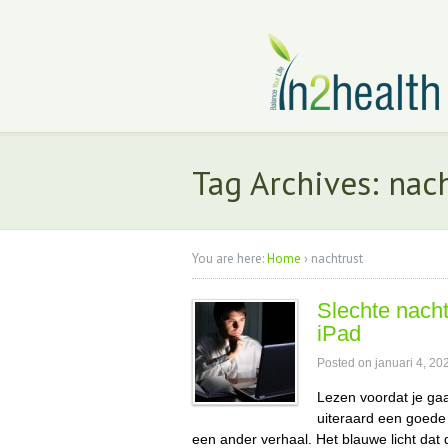
Tag Archives: nac
You are here:
Home
›
nachtrust
Slechte nacht
iPad
Posted on
januari 4, 20
Lezen voordat je gaat
uiteraard een goede 
een ander verhaal. Het blauwe licht dat