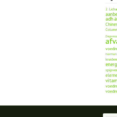
2. Lich
aanbe
a
adh
Chine
Column
Depress
afv
voedi
hormon
kruide
energ
spijsve
elem
vita
voedin
voedin