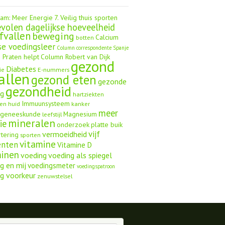
aam: Meer Energie
7. Veilig thuis sporten
volen dagelijkse hoeveelheid
fvallen
beweging
Calcium
botten
se voedingsleer
Column correspondente Spanje
 Praten helpt
Column Robert van Dijk
gezond
Diabetes
ie
E-nummers
allen
gezond eten
gezonde
gezondheid
ng
hartziekten
Immuunsysteem
en
huid
kanker
meer
ngeneeskunde
Magnesium
leefstijl
mineralen
ie
onderzoek
platte buik
vijf
vermoeidheid
rtering
sporten
vitamine
enten
Vitamine D
minen
voeding
voeding als spiegel
g en mij
voedingsmeter
voedingspatroon
g voorkeur
zenuwstelsel