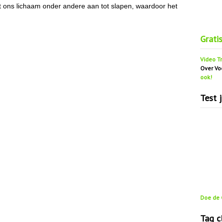
 ons lichaam onder andere aan tot slapen, waardoor het
Grati
Video Tr
Over Vo
ook!
Test 
Doe de G
Tag c