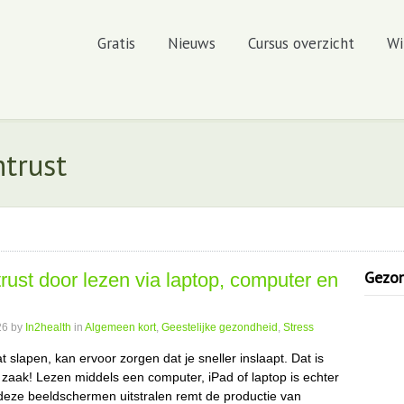
Gratis
Nieuws
Cursus overzicht
Wi
htrust
Gezond
rust door lezen via laptop, computer en
26
by
In2health
in
Algemeen kort
,
Geestelijke gezondheid
,
Stress
 slapen, kan ervoor zorgen dat je sneller inslaapt. Dat is
zaak! Lezen middels een computer, iPad of laptop is echter
 deze beeldschermen uitstralen remt de productie van