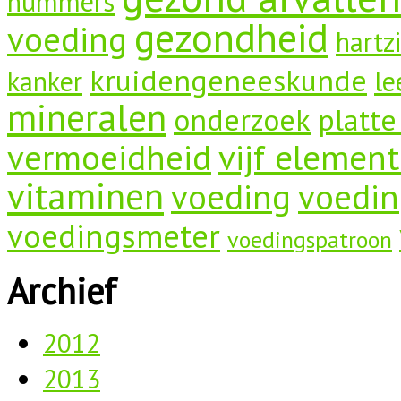
nummers
gezondheid
voeding
hartz
kruidengeneeskunde
kanker
le
mineralen
onderzoek
platte
vermoeidheid
vijf elemen
vitaminen
voeding
voedin
voedingsmeter
voedingspatroon
Archief
2012
2013