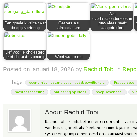
Wat
overheidsonderzoek in
Een goede kwaliteit van
Oesters als
jouw vlees heeft
de spijsvertering
afrodisiacum
aangetroffen
Lief voor je cholesterol
met de juiste voeding
Weet wat je eet
Posted on
januari 18, 2026
by
Rachid Tobi
in
Repo
Tags:
economisch belang boven voedselveiligheid
Fraude beter
mestbezoedeling
ontlasting op vlees
poep schandaal
vl
About Rachid Tobi
Rachid Tobi is initiatiefnemer en oprichter van in
van huis uit, heeft als freelancer ruim 6 jaar m
systemen geïmplementeerd en daarnaast voor zi