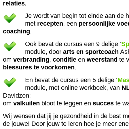
relaties.
Je wordt van begin tot einde aan de
met
recepten
, een
persoonlijke vo
coaching
.
Ook bevat de cursus een 9 delige ‘
Sp
module, door
arts en sportcoach
Ash
om
verbranding
,
conditie
en
weerstand
te 
blessures te voorkomen
.
En bevat de cursus een 5 delige ‘
Mas
module, met online werkboek, van
NL
Davidzon:
om
valkuilen
bloot te leggen en
succes
te w
Wij wensen dat jij je gezondheid in de best m
de jouwe! Door jouw te leren hoe je meer energ