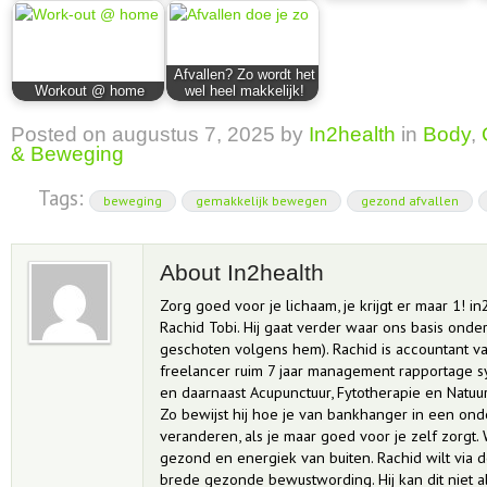
Afvallen? Zo wordt het
Workout @ home
wel heel makkelijk!
Posted on
augustus 7, 2025
by
In2health
in
Body
,
& Beweging
Tags:
beweging
gemakkelijk bewegen
gezond afvallen
About In2health
Zorg goed voor je lichaam, je krijgt er maar 1! in
Rachid Tobi. Hij gaat verder waar ons basis onderw
geschoten volgens hem). Rachid is accountant van 
freelancer ruim 7 jaar management rapportage
en daarnaast Acupunctuur, Fytotherapie en Natu
Zo bewijst hij hoe je van bankhanger in een o
veranderen, als je maar goed voor je zelf zorgt.
gezond en energiek van buiten. Rachid wilt via d
brede gezonde bewustwording. Hij kan dit niet all