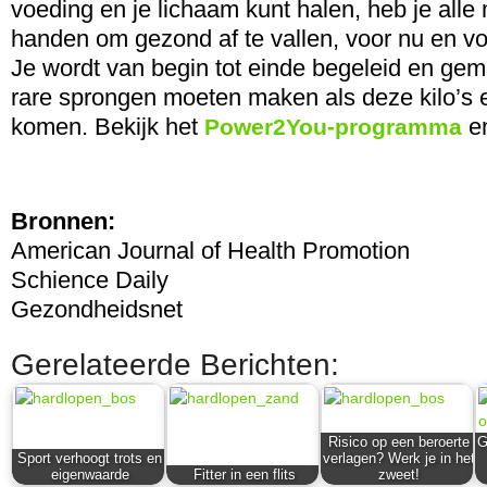
voeding en je lichaam kunt halen, heb je alle
handen om gezond af te vallen, voor nu en vo
Je wordt van begin tot einde begeleid en gemo
rare sprongen moeten maken als deze kilo’s 
komen. Bekijk het
en
Power2You-programma
Bronnen:
American Journal of Health Promotion
Schience Daily
Gezondheidsnet
Gerelateerde Berichten:
Risico op een beroerte
G
Sport verhoogt trots en
verlagen? Werk je in het
eigenwaarde
Fitter in een flits
zweet!