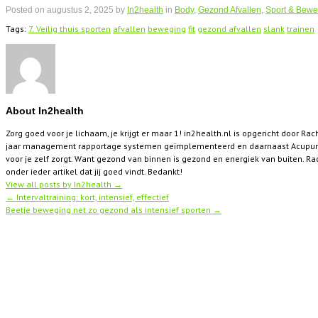
Posted on
augustus 2, 2025
by
In2health
in
Body
,
Gezond Afvallen
,
Sport & Bewe
Tags:
7. Veilig thuis sporten
afvallen
beweging
fit
gezond afvallen
slank
trainen
About In2health
Zorg goed voor je lichaam, je krijgt er maar 1! in2health.nl is opgericht door Rac
jaar management rapportage systemen geïmplementeerd en daarnaast Acupunctu
voor je zelf zorgt. Want gezond van binnen is gezond en energiek van buiten. Rach
onder ieder artikel dat jij goed vindt. Bedankt!
View all posts by In2health
→
←
Intervaltraining: kort, intensief, effectief
Beetje beweging net zo gezond als intensief sporten
→