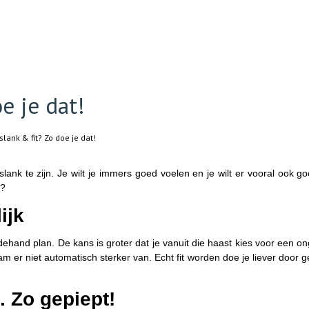
e je dat!
slank & fit? Zo doe je dat!
slank te zijn. Je wilt je immers goed voelen en je wilt er vooral ook g
l?
ijk
jdehand plan. De kans is groter dat je vanuit die haast kies voor een o
aam er niet automatisch sterker van. Echt fit worden doe je liever door g
 Zo gepiept!