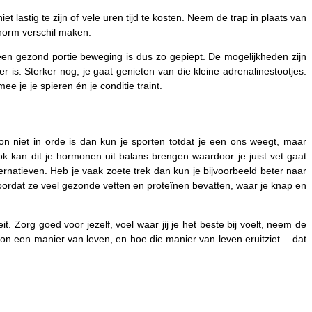
 lastig te zijn of vele uren tijd te kosten. Neem de trap in plaats van
 enorm verschil maken.
t, een gezond portie beweging is dus zo gepiept. De mogelijkheden zijn
ter is. Sterker nog, je gaat genieten van die kleine adrenalinestootjes.
 je je spieren én je conditie traint.
on niet in orde is dan kun je sporten totdat je een ons weegt, maar
k kan dit je hormonen uit balans brengen waardoor je juist vet gaat
natieven. Heb je vaak zoete trek dan kun je bijvoorbeeld beter naar
oordat ze veel gezonde vetten en proteïnen bevatten, waar je knap en
t. Zorg goed voor jezelf, voel waar jij je het beste bij voelt, neem de
oon een manier van leven, en hoe die manier van leven eruitziet… dat