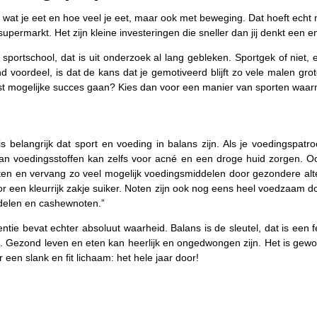
wat je eet en hoe veel je eet, maar ook met beweging. Dat hoeft echt niet
 supermarkt. Het zijn kleine investeringen die sneller dan jij denkt een
n de sportschool, dat is uit onderzoek al lang gebleken. Sportgek of nie
end voordeel, is dat de kans dat je gemotiveerd blijft zo vele malen gro
st mogelijke succes gaan? Kies dan voor een manier van sporten waarmee
elangrijk dat sport en voeding in balans zijn. Als je voedingspatro
 aan voedingsstoffen kan zelfs voor acné en een droge huid zorgen. Oo
n en vervang zo veel mogelijk voedingsmiddelen door gezondere alter
r een kleurrijk zakje suiker. Noten zijn ook nog eens heel voedzaam d
delen en cashewnoten.”
ie bevat echter absoluut waarheid. Balans is de sleutel, dat is een fei
uit. Gezond leven en eten kan heerlijk en ongedwongen zijn. Het is gew
 een slank en fit lichaam: het hele jaar door!