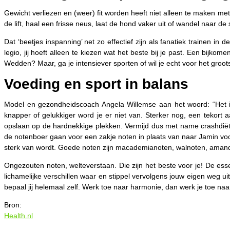
Gewicht verliezen en (weer) fit worden heeft niet alleen te maken met 
de lift, haal een frisse neus, laat de hond vaker uit of wandel naar de
Dat ‘beetjes inspanning’ net zo effectief zijn als fanatiek trainen i
legio, jij hoeft alleen te kiezen wat het beste bij je past. Een bijkom
Wedden? Maar, ga je intensiever sporten of wil je echt voor het groot
Voeding en sport in balans
Model en gezondheidscoach Angela Willemse aan het woord: “Het is b
knapper of gelukkiger word je er niet van. Sterker nog, een tekort
opslaan op de hardnekkige plekken. Vermijd dus met name crashdiëte
de notenboer gaan voor een zakje noten in plaats van naar Jamin voo
sterk van wordt. Goede noten zijn macademianoten, walnoten, aman
Ongezouten noten, welteverstaan. Die zijn het beste voor je! De essent
lichamelijke verschillen waar en stippel vervolgens jouw eigen weg 
bepaal jij helemaal zelf. Werk toe naar harmonie, dan werk je toe naar
Bron:
Health.nl