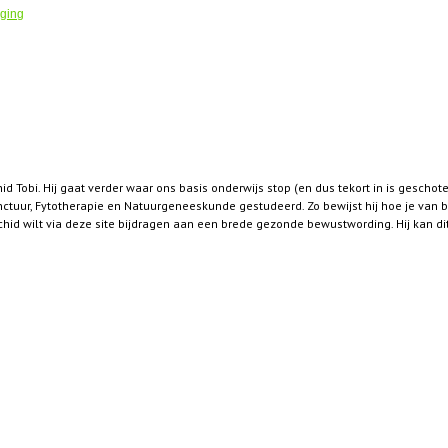
ging
hid Tobi. Hij gaat verder waar ons basis onderwijs stop (en dus tekort in is gescho
ur, Fytotherapie en Natuurgeneeskunde gestudeerd. Zo bewijst hij hoe je van 
id wilt via deze site bijdragen aan een brede gezonde bewustwording. Hij kan dit ni