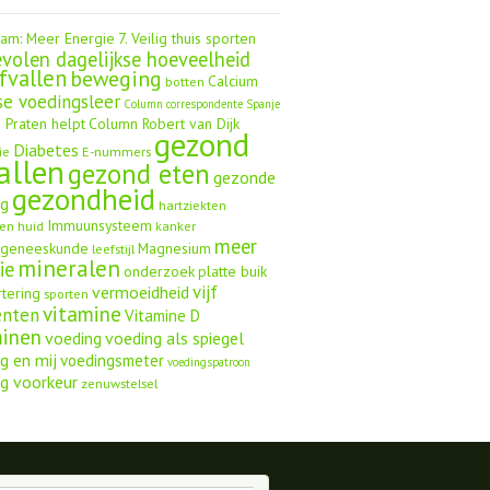
aam: Meer Energie
7. Veilig thuis sporten
volen dagelijkse hoeveelheid
fvallen
beweging
Calcium
botten
se voedingsleer
Column correspondente Spanje
 Praten helpt
Column Robert van Dijk
gezond
Diabetes
ie
E-nummers
allen
gezond eten
gezonde
gezondheid
ng
hartziekten
Immuunsysteem
en
huid
kanker
meer
ngeneeskunde
Magnesium
leefstijl
mineralen
ie
onderzoek
platte buik
vijf
vermoeidheid
rtering
sporten
vitamine
enten
Vitamine D
minen
voeding
voeding als spiegel
g en mij
voedingsmeter
voedingspatroon
g voorkeur
zenuwstelsel