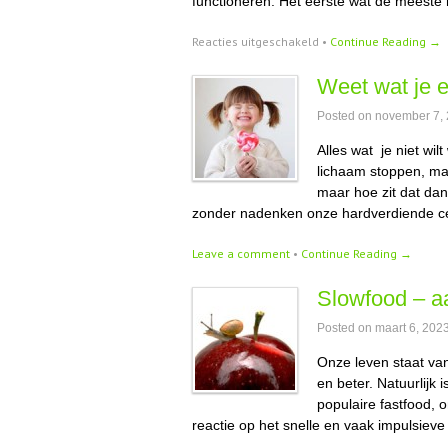
functioneren. Het eerste wat de meeste
voor
Reacties uitgeschakeld
•
Continue Reading →
Eten
en
Weet wat je e
emoties
Posted on
november 7,
Alles wat je niet wil
lichaam stoppen, mag
maar hoe zit dat dan
zonder nadenken onze hardverdiende cen
Leave a comment
•
Continue Reading →
Slowfood – a
Posted on
maart 6, 202
Onze leven staat van
en beter. Natuurlijk 
populaire fastfood, 
reactie op het snelle en vaak impulsiev