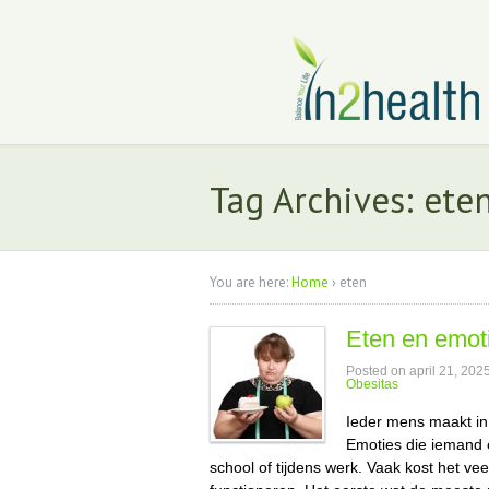
Tag Archives: ete
You are here:
Home
›
eten
Eten en emot
Posted on
april 21, 202
Obesitas
Ieder mens maakt in 
Emoties die iemand e
school of tijdens werk. Vaak kost het vee