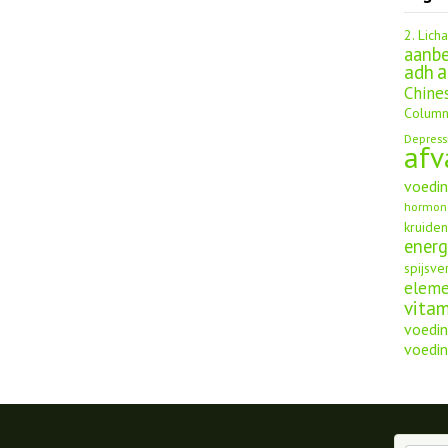
2. Lich
aanbe
a
adh
Chine
Column
Depress
afv
voedi
hormon
kruide
energ
spijsve
elem
vita
voedin
voedin