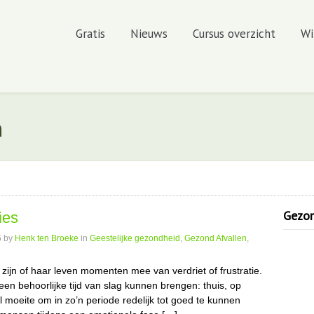
Gratis
Nieuws
Cursus overzicht
Wi
n
Gezond
ies
5
by
Henk ten Broeke
in
Geestelijke gezondheid
,
Gezond Afvallen
,
zijn of haar leven momenten mee van verdriet of frustratie.
en behoorlijke tijd van slag kunnen brengen: thuis, op
l moeite om in zo’n periode redelijk tot goed te kunnen