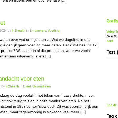
 mensen tijdens een emotionele fase […]
Grati
et
 2024
by
In2health
in
E-nummers
,
Voeding
Video Tr
Over Vo
t weten over wat er in je eten zit Wat we dagelijks in ons
ook!
 eigenlijk geen voeding meer heten. Dat klinkt heel ‘2012’,
 precies? Wat zit er in al die producten, waar we veelal
Test 
ten aan uitgeven? Is iets […]
andacht voor eten
3
by
In2health
in
Dieet
,
Gezond eten
daag de dag veelal in het teken van haast, drukte, meer
is dit ook terug te zien in onze manier van eten. Na het
Doe de G
ontstond in 1989 echter ‘slowfood’. Dit was voornamelijk een
e eten, maar tegenwoordig is slowfood veel meer […]
Tag c