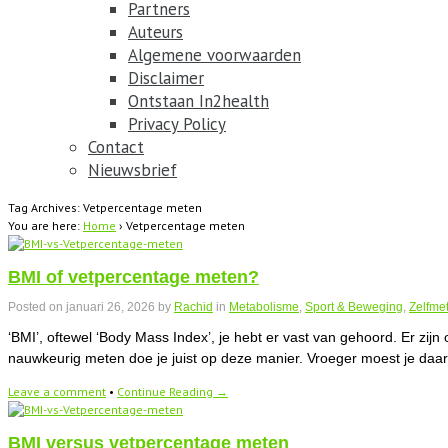
Partners
Auteurs
Algemene voorwaarden
Disclaimer
Ontstaan In2health
Privacy Policy
Contact
Nieuwsbrief
Tag Archives: Vetpercentage meten
You are here:
Home
›
Vetpercentage meten
BMI of vetpercentage meten?
Posted on
januari 26, 2026
by
Rachid
in
Metabolisme
,
Sport & Beweging
,
Zelfme
‘BMI’, oftewel ‘Body Mass Index’, je hebt er vast van gehoord. Er zi
nauwkeurig meten doe je juist op deze manier. Vroeger moest je daarv
Leave a comment
•
Continue Reading →
BMI versus vetpercentage meten