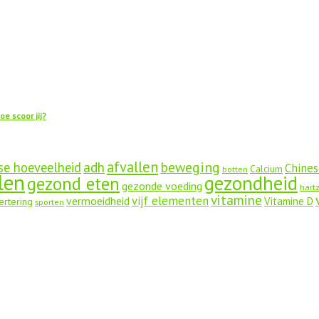
oe scoor jij?
afvallen
beweging
se hoeveelheid
adh
Chines
Calcium
botten
len
gezondheid
gezond eten
gezonde voeding
hart
vitamine
vijf elementen
vermoeidheid
Vitamine D
ertering
sporten