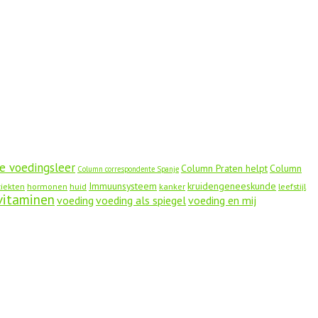
e voedingsleer
Column Praten helpt
Column
Column correspondente Spanje
Immuunsysteem
kruidengeneeskunde
ziekten
hormonen
huid
kanker
leefstijl
vitaminen
voeding
voeding als spiegel
voeding en mij