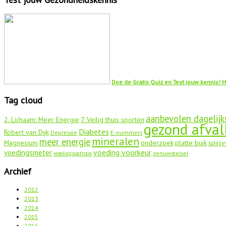
Doe de Gratis Quiz en Test jouw kennis! H
Tag cloud
aanbevolen dagelijk
2. Lichaam: Meer Energie
7. Veilig thuis sporten
gezond afval
Diabetes
Robert van Dijk
Depressie
E-nummers
mineralen
meer energie
Magnesium
onderzoek
platte buik
spijsv
voeding voorkeur
voedingsmeter
zenuwstelsel
voedingspatroon
Archief
2012
2013
2014
2015
2016