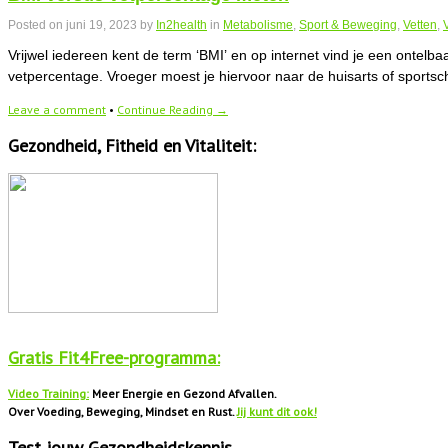
Posted on
juni 19, 2023
by
In2health
in
Metabolisme
,
Sport & Beweging
,
Vetten
,
Vrijwel iedereen kent de term ‘BMI’ en op internet vind je een ontelba
vetpercentage. Vroeger moest je hiervoor naar de huisarts of sports
Leave a comment
•
Continue Reading →
Gezondheid, Fitheid en Vitaliteit:
Gratis Fit4Free-programma:
Video Training:
Meer Energie en Gezond Afvallen.
Over Voeding, Beweging, Mindset en Rust.
Jij kunt dit ook!
Test jouw Gezondheidskennis