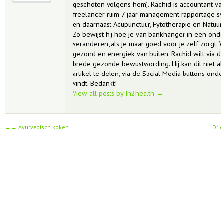
geschoten volgens hem). Rachid is accountant van 
freelancer ruim 7 jaar management rapportage
en daarnaast Acupunctuur, Fytotherapie en Natu
Zo bewijst hij hoe je van bankhanger in een o
veranderen, als je maar goed voor je zelf zorgt.
gezond en energiek van buiten. Rachid wilt via d
brede gezonde bewustwording. Hij kan dit niet all
artikel te delen, via de Social Media buttons onder
vindt. Bedankt!
View all posts by In2health
→
←
Ayurvedisch koken
Dri