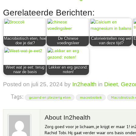
Gerelateerde Berichten:
Macrobiotisch eten, hoe
De Chinese
Calorieëntellen nog wel
E
doe je dat?
voedingsleer
van deze tijd?
Weet wat je eet: terug
Lekker en erg gezond:
naar de basis
noten!
Posted on
juli 25, 2024
by
In2health
in
Dieet
,
Gezo
Tags:
gezond en plezierig eten
macrobiotiek
Macrobiotisch 
About In2health
Zorg goed voor je lichaam, je krijgt er maar 1! in
Rachid Tobi. Hij gaat verder waar ons basis onderw