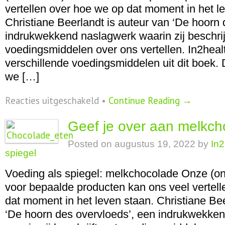
vertellen over hoe we op dat moment in het l
Christiane Beerlandt is auteur van ‘De hoorn 
indrukwekkend naslagwerk waarin zij beschrij
voedingsmiddelen over ons vertellen. In2heal
verschillende voedingsmiddelen uit dit boek.
we […]
voor
Reacties uitgeschakeld
•
Continue Reading →
Wees
jezelf,
Geef je over aan melkc
eet
pure
Posted on
augustus 19, 2022
by
In2
chocolade
spiegel
Voeding als spiegel: melkchocolade Onze (o
voor bepaalde producten kan ons veel vertel
dat moment in het leven staan. Christiane Bee
‘De hoorn des overvloeds’, een indrukwekke