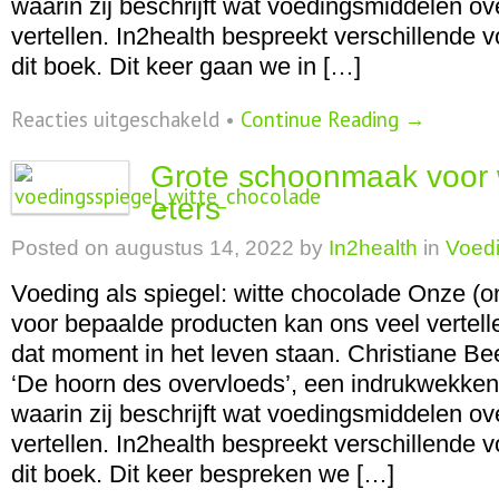
waarin zij beschrijft wat voedingsmiddelen ov
vertellen. In2health bespreekt verschillende 
dit boek. Dit keer gaan we in […]
voor
Reacties uitgeschakeld
•
Continue Reading →
Geef
je
Grote schoonmaak voor 
over
aan
eters
melkchocolade
Posted on
augustus 14, 2022
by
In2health
in
Voedi
Voeding als spiegel: witte chocolade Onze (
voor bepaalde producten kan ons veel vertel
dat moment in het leven staan. Christiane Bee
‘De hoorn des overvloeds’, een indrukwekke
waarin zij beschrijft wat voedingsmiddelen ov
vertellen. In2health bespreekt verschillende 
dit boek. Dit keer bespreken we […]