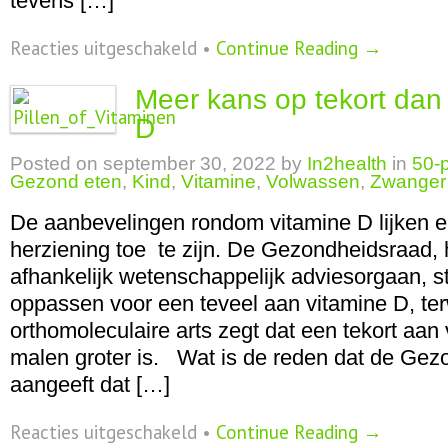
tevens […]
voor
Reacties uitgeschakeld
•
Continue Reading →
Goede
voedingssuplementen
Meer kans op tekort dan 
op
Europese
D
verboden
lijst
Posted on
september 30, 2022
by
In2health
in
50-p
Gezond eten
,
Kind
,
Vitamine
,
Volwassen
,
Zwanger
De aanbevelingen rondom vitamine D lijken e
herziening toe te zijn. De Gezondheidsraad,
af­han­ke­lijk we­ten­schap­pe­lijk ad­vies­or­gaan
oppassen voor een teveel aan vitamine D, ter
orthomoleculaire arts zegt dat een tekort aan 
malen groter is. Wat is de reden dat de Ge
aangeeft dat […]
voor
Reacties uitgeschakeld
•
Continue Reading →
Meer