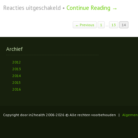
voor
Reacties uitgeschakeld
•
Continue Reading →
Grote
schoonmaak
voor
← Previous
1
…
13
14
witte
chocolade
eters
Archief
2012
2013
2014
2015
2016
Copyright door in2health 2006-
2026
© Alle rechten voorbehouden |
Algemen