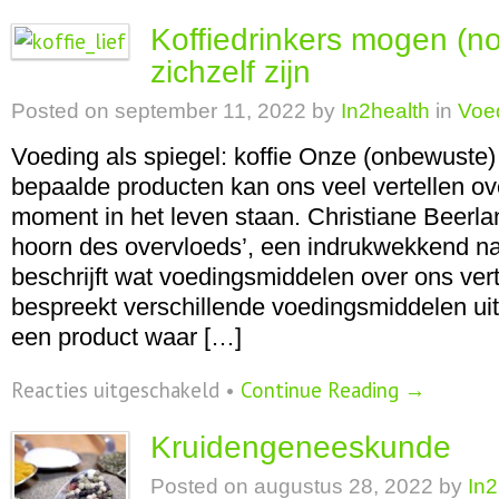
kans
Koffiedrinkers mogen (no
op
tekort
zichzelf zijn
dan
teveel
Posted on
september 11, 2022
by
In2health
in
Voed
vitamine
D
Voeding als spiegel: koffie Onze (onbewuste)
bepaalde producten kan ons veel vertellen ov
moment in het leven staan. Christiane Beerlan
hoorn des overvloeds’, een indrukwekkend na
beschrijft wat voedingsmiddelen over ons vert
bespreekt verschillende voedingsmiddelen uit
een product waar […]
voor
Reacties uitgeschakeld
•
Continue Reading →
Koffiedrinkers
mogen
Kruidengeneeskunde
(nog)
liever
Posted on
augustus 28, 2022
by
In2
voor