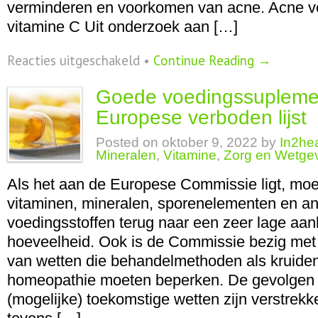
verminderen en voorkomen van acne. Acne v
vitamine C Uit onderzoek aan […]
voor
Reacties uitgeschakeld
•
Continue Reading →
Acne
verminderen
Goede voedingssupleme
en
voorkomen
Europese verboden lijst
Posted on
oktober 9, 2022
by
In2hea
Mineralen
,
Vitamine
,
Zorg en Wetge
Als het aan de Europese Commissie ligt, moe
vitaminen, mineralen, sporenelementen en a
voedingsstoffen terug naar een zeer lage aan
hoeveelheid. Ook is de Commissie bezig met
van wetten die behandelmethoden als kruid
homeopathie moeten beperken. De gevolgen
(mogelijke) toekomstige wetten zijn verstre