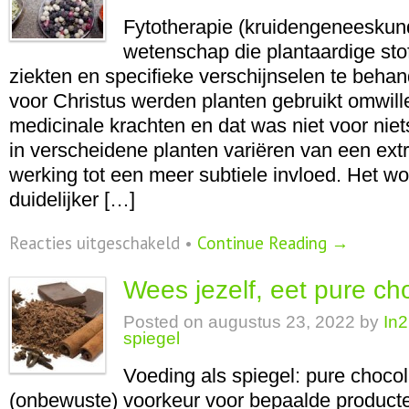
zichzelf
zijn
Fytotherapie (kruidengeneeskun
wetenschap die plantaardige sto
ziekten en specifieke verschijnselen te behan
voor Christus werden planten gebruikt omwill
medicinale krachten en dat was niet voor nie
in verscheidene planten variëren van een ext
werking tot een meer subtiele invloed. Het wo
duidelijker […]
voor
Reacties uitgeschakeld
•
Continue Reading →
Kruidengeneeskunde
Wees jezelf, eet pure c
Posted on
augustus 23, 2022
by
In2
spiegel
Voeding als spiegel: pure choc
(onbewuste) voorkeur voor bepaalde product