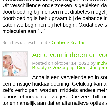
Uit verschillende onderzoeken is gebleken da
doorbloeding bij mensen met diabetes mogeli
doorbloeding is behulpzaam bij de behandeli
Laten we beginnen bij het begin. Oxidatieve s
moleculen aan […]
voor
Reacties uitgeschakeld
•
Continue Reading →
Oorzaken
en
Acne verminderen en v
oplossingen
diabetes
Posted on
oktober 14, 2022
by
In2h
Beauty & Verzorging
,
Dieet
,
Jonger
Acne is een vervelende en in s
een ernstige huidaandoening. Gelukkig kan a
zelfs verholpen, worden: middels andere me
lotions’ of medicinale zalfjes. Drie verschill
tonen namelijk aan dat er alternatieve opties z