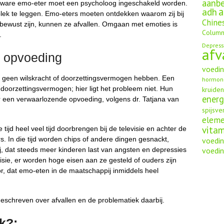
aanbe
te zware emo-eter moet een psycholoog ingeschakeld worden.
a
adh
plek te leggen. Emo-eters moeten ontdekken waarom zij bij
Chine
t bewust zijn, kunnen ze afvallen. Omgaan met emoties is
Column
.
Depress
afv
n opvoeding
voedi
 geen wilskracht of doorzettingsvermogen hebben. Een
hormon
f doorzettingsvermogen; hier ligt het probleem niet. Hun
kruide
energ
r een verwaarlozende opvoeding, volgens dr. Tatjana van
spijsve
elem
vita
tijd heel veel tijd doorbrengen bij de televisie en achter de
 In die tijd worden chips of andere dingen gesnackt,
voedin
voedin
ij, dat steeds meer kinderen last van angsten en depressies
isie, er worden hoge eisen aan ze gesteld of ouders zijn
r, dat emo-eten in de maatschappij inmiddels heel
geschreven over afvallen en de problematiek daarbij.
ek?: