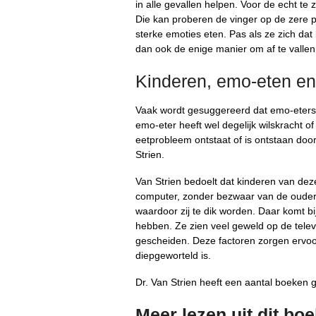
in alle gevallen helpen. Voor de echt 
Die kan proberen de vinger op de zere 
sterke emoties eten. Pas als ze zich da
dan ook de enige manier om af te vallen
Kinderen, emo-eten e
Vaak wordt gesuggereerd dat emo-eters
emo-eter heeft wel degelijk wilskracht o
eetprobleem ontstaat of is ontstaan doo
Strien.
Van Strien bedoelt dat kinderen van deze 
computer, zonder bezwaar van de ouders.
waardoor zij te dik worden. Daar komt b
hebben. Ze zien veel geweld op de telev
gescheiden. Deze factoren zorgen ervoo
diepgeworteld is.
Dr. Van Strien heeft een aantal boeken 
Meer lezen uit dit bo