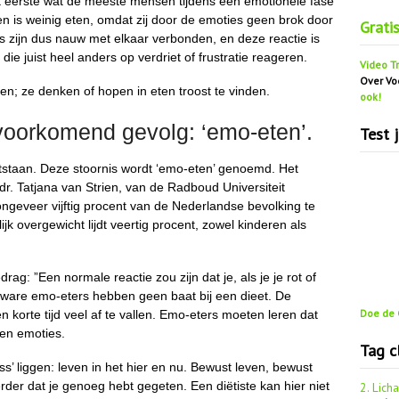
 eerste wat de meeste mensen tijdens een emotionele fase
n is weinig eten, omdat zij door de emoties geen brok door
Grati
s zijn dus nauw met elkaar verbonden, en deze reactie is
ie juist heel anders op verdriet of frustratie reageren.
Video Tr
Over Vo
ten; ze denken of hopen in eten troost te vinden.
ook!
voorkomend gevolg: ‘emo-eten’.
Test 
tstaan. Deze stoornis wordt ‘emo-eten’ genoemd. Het
. Tatjana van Strien, van de Radboud Universiteit
ngeveer vijftig procent van de Nederlandse bevolking te
k overgewicht lijdt veertig procent, zowel kinderen als
g: ”Een normale reactie zou zijn dat je, als je je rot of
Te zware emo-eters hebben geen baat bij een dieet. De
Doe de G
n korte tijd veel af te vallen. Emo-eters moeten leren dat
gen emoties.
Tag c
ss’ liggen: leven in het hier en nu. Bewust leven, bewust
erder dat je genoeg hebt gegeten. Een diëtiste kan hier niet
2. Lich