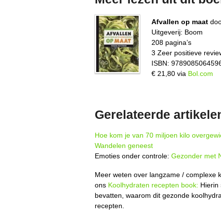
Afvallen op maat
do
Uitgeverij: Boom
208 pagina’s
3 Zeer positieve revie
ISBN: 978908506459
€ 21,80 via
Bol.com
Gerelateerde artikele
Hoe kom je van 70 miljoen kilo overgewi
Wandelen geneest
Emoties onder controle:
Gezonder met 
Meer weten over langzame / complexe koo
ons
Koolhydraten recepten book:
Hierin
bevatten, waarom dit gezonde koolhydra
recepten.