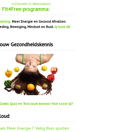
in2health.nl Webutation
s Fit4Free-programma:
aining:
Meer Energie en Gezond Afvallen.
eding, Beweging, Mindset en Rust.
Jij kunt dit
jouw Gezondheidskennis
ratis Quiz en Test jouw kennis! Hoe scoor jij?
loud
aam: Meer Energie
7. Veilig thuis sporten