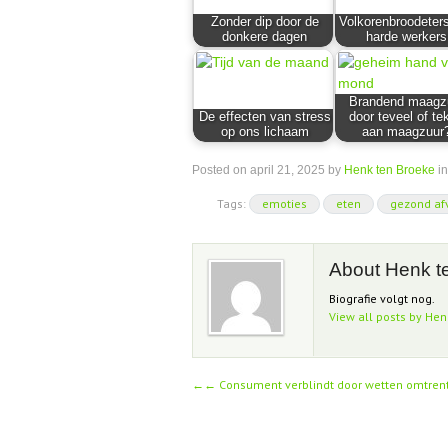
Zonder dip door de
Volkorenbroodeters
donkere dagen
harde werkers
Brandend maagz
De effecten van stress
door teveel of te
op ons lichaam
aan maagzuur
Posted on
april 21, 2025
by
Henk ten Broeke
in
Tags:
emoties
eten
gezond af
About Henk t
Biografie volgt nog.
View all posts by He
←
Consument verblindt door wetten omtren