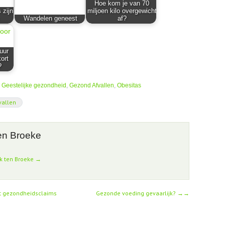
Hoe kom je van 70
 zijn
miljoen kilo overgewicht
Wandelen geneest
af?
uur
kort
?
Geestelijke gezondheid
,
Gezond Afvallen
,
Obesitas
vallen
en Broeke
nk ten Broeke
→
t gezondheidsclaims
Gezonde voeding gevaarlijk?
→