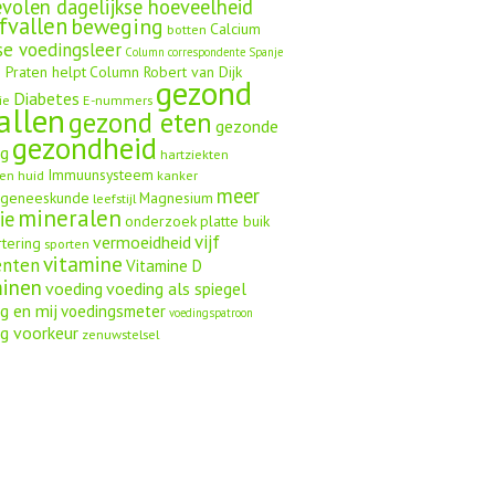
volen dagelijkse hoeveelheid
fvallen
beweging
Calcium
botten
se voedingsleer
Column correspondente Spanje
 Praten helpt
Column Robert van Dijk
gezond
Diabetes
ie
E-nummers
allen
gezond eten
gezonde
gezondheid
ng
hartziekten
Immuunsysteem
en
huid
kanker
meer
ngeneeskunde
Magnesium
leefstijl
mineralen
ie
onderzoek
platte buik
vijf
vermoeidheid
rtering
sporten
vitamine
enten
Vitamine D
minen
voeding
voeding als spiegel
g en mij
voedingsmeter
voedingspatroon
g voorkeur
zenuwstelsel