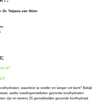
or
Dr. Tatjana van Stien
ws
6
n:
cht af?
NLP
lhydraten, waardoor je sneller en langer vol bent? Bekijk
 staat, welke voedingsmiddelen gezonde koolhydraten
ten zijn en tevens 25 gemakkelijke gezonde koolhydraat