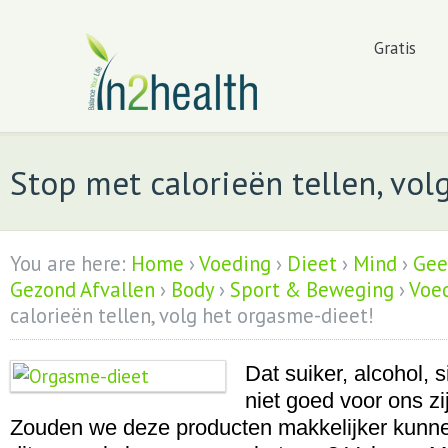
Gratis
Stop met calorieën tellen, vol
You are here:
Home
›
Voeding
›
Dieet
›
Mind
›
Gee
Gezond Afvallen
›
Body
›
Sport & Beweging
›
Voe
calorieën tellen, volg het orgasme-dieet!
Dat suiker, alcohol, s
niet goed voor ons zi
Zouden we deze producten makkelijker kunnen