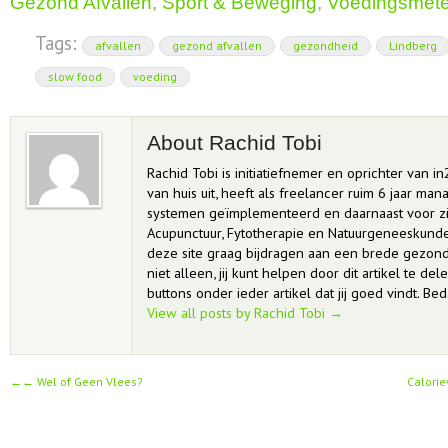
Gezond Afvallen
,
Sport & Beweging
,
Voedingsmete
Tags:
afvallen
gezond afvallen
gezondheid
Lindberg
slow food
voeding
About Rachid Tobi
Rachid Tobi is initiatiefnemer en oprichter van in
van huis uit, heeft als freelancer ruim 6 jaar m
systemen geïmplementeerd en daarnaast voor zi
Acupunctuur, Fytotherapie en Natuurgeneeskunde 
deze site graag bijdragen aan een brede gezond
niet alleen, jij kunt helpen door dit artikel te del
buttons onder ieder artikel dat jij goed vindt. Bed
View all posts by Rachid Tobi
→
←
Wel of Geen Vlees?
Calori