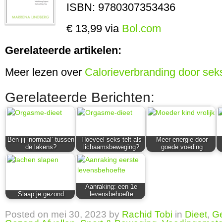
ISBN: 9780307353436
€ 13,99 via
Bol.com
Gerelateerde artikelen:
Meer lezen over
Calorieverbranding door sek
Gerelateerde Berichten:
Ben jij ‘normaal’ tussen
Hoeveel seks telt als
Meer energie door
de lakens?
lichaamsbeweging?
goede voeding
Aanraking: een 1e
Slaap je gezond
levensbehoefte
Posted on
mei 30, 2023
by
Rachid Tobi
in
Dieet
,
Ge