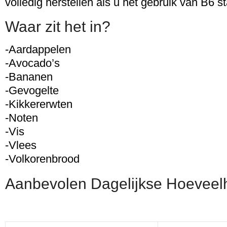
volledig herstellen als u het gebruik van B6 st
Waar zit het in?
-Aardappelen
-Avocado’s
-Bananen
-Gevogelte
-Kikkererwten
-Noten
-Vis
-Vlees
-Volkorenbrood
Aanbevolen Dagelijkse Hoeveel
.