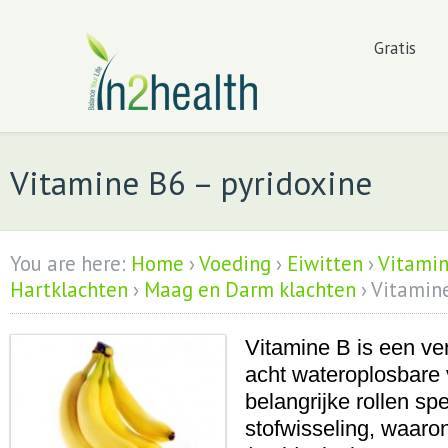
Gratis
Vitamine B6 – pyridoxine
You are here:
Home
›
Voeding
›
Eiwitten
›
Vitami
Hartklachten
›
Maag en Darm klachten
›
Vitamine
Vitamine B is een v
acht wateroplosbare 
belangrijke rollen spe
stofwisseling, waaro