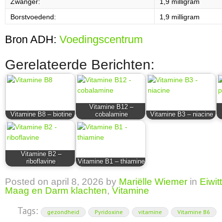
Zwanger:
1,9 milligram
Borstvoedend:
1,9 milligram
Bron ADH:
Voedingscentrum
Gerelateerde Berichten:
Vitamine B12 –
Vitamine B8 – biotine
cobalamine
Vitamine B3 – niacine
Vitamine B2 –
riboflavine
Vitamine B1 – thiamine
Posted on
april 8, 2026
by
Mariëlle Wiemer
in
Eiwit
Maag en Darm klachten
,
Vitamine
Tags:
gezondheid
Pyridoxine
vitamine
Vitamine B6