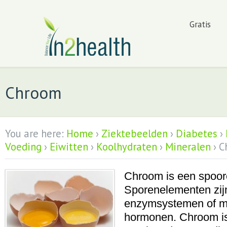
Gratis
Chroom
You are here:
Home
›
Ziektebeelden
›
Diabetes
›
Voeding
›
Eiwitten
›
Koolhydraten
›
Mineralen
›
C
Chroom is een spoor
Sporenelementen zijn
enzymsystemen of ma
hormonen. Chroom is