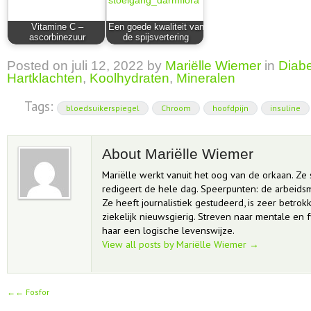
Vitamine C –
Een goede kwaliteit van
ascorbinezuur
de spijsvertering
Posted on
juli 12, 2022
by
Mariëlle Wiemer
in
Diab
Hartklachten
,
Koolhydraten
,
Mineralen
Tags:
bloedsuikerspiegel
Chroom
hoofdpijn
insuline
About Mariëlle Wiemer
Mariëlle werkt vanuit het oog van de orkaan. Ze sc
redigeert de hele dag. Speerpunten: de arbeids
Ze heeft journalistiek gestudeerd, is zeer betrok
ziekelijk nieuwsgierig. Streven naar mentale en 
haar een logische levenswijze.
View all posts by Mariëlle Wiemer
→
←
Fosfor