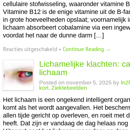
cellulaire stofwisseling, waaronder vitamine 
Vitamine B12 is de enige vitamine uit de B-fa
in grote hoeveelheden opslaat; voornamelijk i
lichaam absorbeert cobalamine via een ingew
voordat het naar de dunne darm […]
voor
Reacties uitgeschakeld
•
Continue Reading →
Vitamine
B12
Lichamelijke klachten: c
–
cobalamine
lichaam
Posted on
november 5, 2025
by
In2
kort
,
Ziektebeelden
Het lichaam is een ongekend intelligent orga
komt als het wordt aangevallen. Het beschermt
allen tijde gericht op overleven, en roeit met 
heeft. Dat zijn er vandaag de dag helaas nog