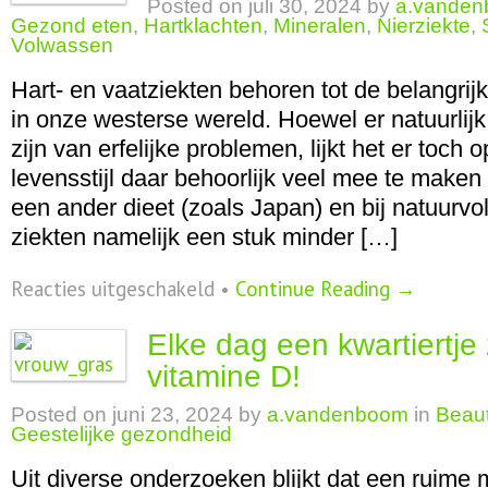
Posted on
juli 30, 2024
by
a.vande
Gezond eten
,
Hartklachten
,
Mineralen
,
Nierziekte
,
Volwassen
Hart- en vaatziekten behoren tot de belangri
in onze westerse wereld. Hoewel er natuurlijk 
zijn van erfelijke problemen, lijkt het er toch 
levensstijl daar behoorlijk veel mee te maken
een ander dieet (zoals Japan) en bij natuurv
ziekten namelijk een stuk minder […]
voor
Reacties uitgeschakeld
•
Continue Reading →
Drie
cruciale
Elke dag een kwartiertje
stoffen
voor
vitamine D!
ons
hart
Posted on
juni 23, 2024
by
a.vandenboom
in
Beaut
Geestelijke gezondheid
Uit diverse onderzoeken blijkt dat een ruime