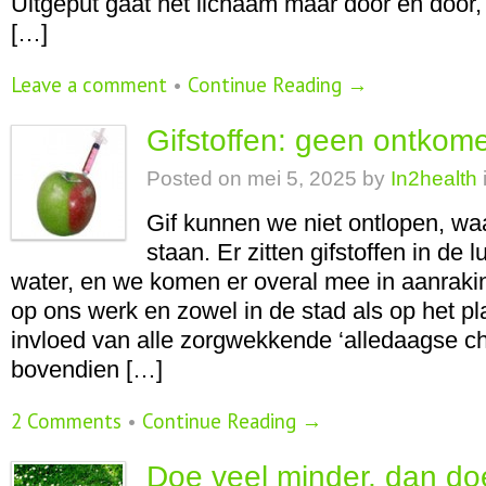
Uitgeput gaat het lichaam maar door en door,
[…]
Leave a comment
•
Continue Reading →
Gifstoffen: geen ontkom
Posted on
mei 5, 2025
by
In2health
Gif kunnen we niet ontlopen, wa
staan. Er zitten gifstoffen in de 
water, en we komen er overal mee in aanrakin
op ons werk en zowel in de stad als op het pl
invloed van alle zorgwekkende ‘alledaagse ch
bovendien […]
2 Comments
•
Continue Reading →
Doe veel minder, dan do