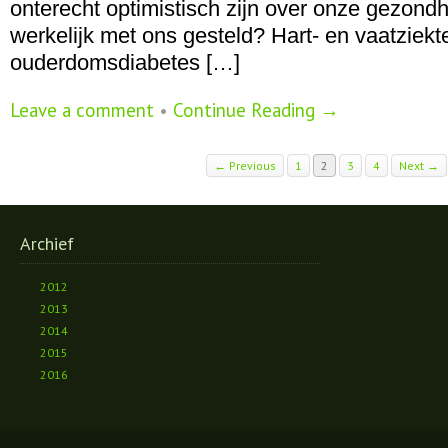
onterecht optimistisch zijn over onze gezondh
werkelijk met ons gesteld? Hart- en vaatziekt
ouderdomsdiabetes […]
Leave a comment
•
Continue Reading →
← Previous
1
2
3
4
Next →
Archief
2012
2013
2014
2015
2016